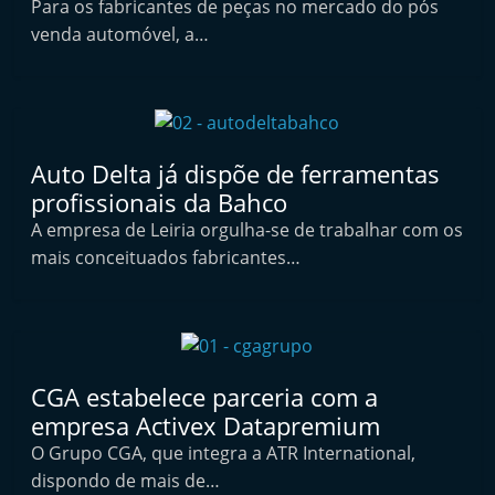
Para os fabricantes de peças no mercado do pós
f
venda automóvel, a…
t
e
r
m
a
Auto Delta já dispõe de ferramentas
r
profissionais da Bahco
k
A empresa de Leiria orgulha-se de trabalhar com os
mais conceituados fabricantes…
e
t
A
u
t
CGA estabelece parceria com a
o
empresa Activex Datapremium
m
O Grupo CGA, que integra a ATR International,
ó
dispondo de mais de…