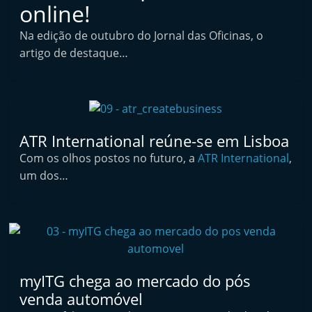
online!
l
i
Na edição de outubro do Jornal das Oficinas, o
n
artigo de destaque…
d
e
p
e
ATR International reúne-se em Lisboa
n
Com os olhos postos no futuro, a
ATR International
,
d
um dos…
e
n
t
e
d
myITG chega ao mercado do pós
o
venda automóvel
A