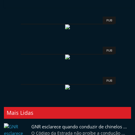
v
e
l
PUB
e
m
P
PUB
o
r
t
u
PUB
g
a
l
Mais Lidas
GNR esclarece quando conduzir de chinelos ...
O Código da Estrada não proíbe a condução ...