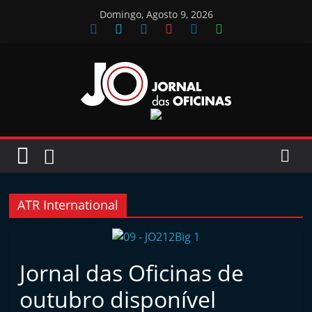
Skip
Domingo, Agosto 9, 2026
to
content
Jornal
das
Oficinas
ATR International
J
o
r
Jornal das Oficinas de
n
outubro disponível
a