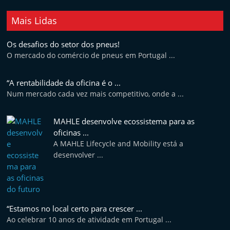
f
t
Mais Lidas
e
Os desafios do setor dos pneus!
r
O mercado do comércio de pneus em Portugal ...
m
a
“A rentabilidade da oficina é o ...
r
Num mercado cada vez mais competitivo, onde a ...
k
e
MAHLE desenvolve ecossistema para as
oficinas ...
t
A MAHLE Lifecycle and Mobility está a
A
desenvolver ...
u
t
o
m
“Estamos no local certo para crescer ...
Ao celebrar 10 anos de atividade em Portugal ...
ó