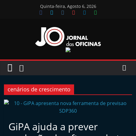
Skip
Quinta-feira, Agosto 6, 2026
to
content
Jornal
das
Oficinas
cenários de crescimento
J
o
r
n
GiPA ajuda a prever
a