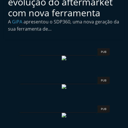
evolução do aftermarket
l
com nova ferramenta
i
n
A
GiPA
apresentou o SDP360, uma nova geração da
d
sua ferramenta de…
e
p
e
PUB
n
d
e
PUB
n
t
e
d
PUB
o
A