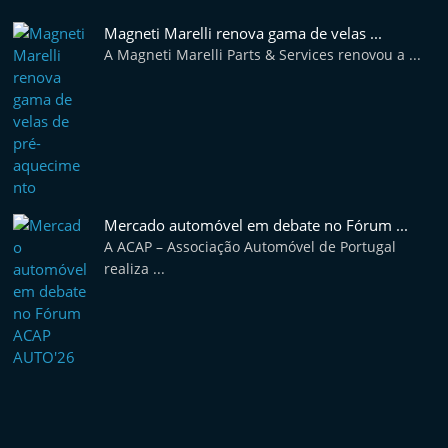
v
Magneti Marelli renova gama de velas ...
e
A Magneti Marelli Parts & Services renovou a ...
l
e
m
P
o
r
Mercado automóvel em debate no Fórum ...
t
A ACAP – Associação Automóvel de Portugal
u
realiza ...
g
a
l