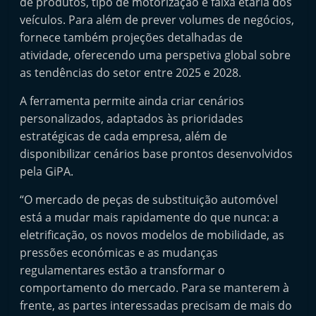
de produtos, tipo de motorização e faixa etária dos
t
veículos. Para além de prever volumes de negócios,
e
fornece também projeções detalhadas de
r
atividade, oferecendo uma perspetiva global sobre
m
as tendências do setor entre 2025 e 2028.
a
A ferramenta permite ainda criar cenários
r
personalizados, adaptados às prioridades
k
estratégicas de cada empresa, além de
e
disponibilizar cenários base prontos desenvolvidos
t
pela GiPA.
A
“O mercado de peças de substituição automóvel
u
está a mudar mais rapidamente do que nunca: a
t
eletrificação, os novos modelos de mobilidade, as
o
pressões económicas e as mudanças
m
regulamentares estão a transformar o
ó
comportamento do mercado. Para se manterem à
frente, as partes interessadas precisam de mais do
v