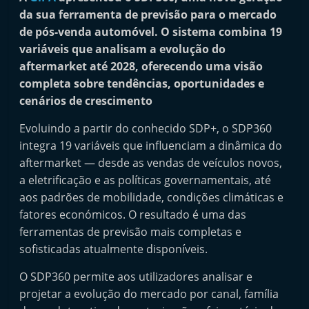
i
da sua ferramenta de previsão para o mercado
n
de pós-venda automóvel. O sistema combina 19
variáveis que analisam a evolução do
d
aftermarket até 2028, oferecendo uma visão
e
completa sobre tendências, oportunidades e
p
cenários de crescimento
e
n
Evoluindo a partir do conhecido SDP+, o SDP360
integra 19 variáveis que influenciam a dinâmica do
d
aftermarket — desde as vendas de veículos novos,
e
a eletrificação e as políticas governamentais, até
n
aos padrões de mobilidade, condições climáticas e
t
fatores económicos. O resultado é uma das
e
ferramentas de previsão mais completas e
d
sofisticadas atualmente disponíveis.
o
O SDP360 permite aos utilizadores analisar e
A
projetar a evolução do mercado por canal, família
f