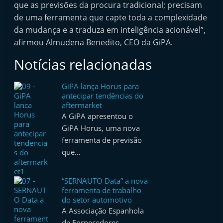
que as previsões da procura tradicional; precisam
e
de uma ferramenta que capte toda a complexidade
l
da mudança e a traduza em inteligência acionável”,
e
afirmou Almudena Benedito, CEO da GiPA.
m
Notícias relacionadas
P
o
GiPA lança Horus para
r
antecipar tendências do
t
aftermarket
A GiPA apresentou o
u
GiPA Horus, uma nova
g
ferramenta de previsão
a
que…
l
“SERNAUTO Data” a nova
ferramenta de trabalho
do setor automotivo
A Associação Espanhola
de Fornecedores