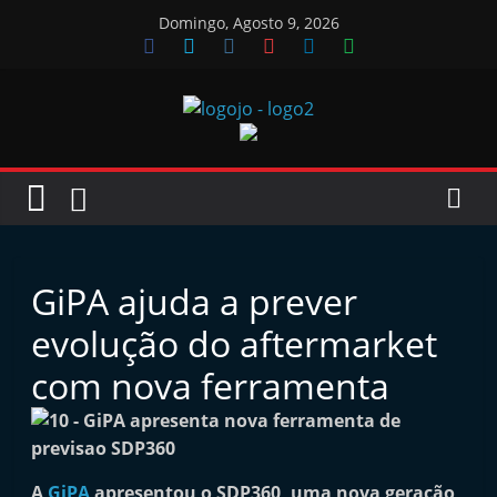
Skip
Domingo, Agosto 9, 2026
to
content
Jornal
das
Oficinas
GiPA ajuda a prever
J
evolução do aftermarket
o
com nova ferramenta
r
n
a
l
A
GiPA
apresentou o SDP360, uma nova geração