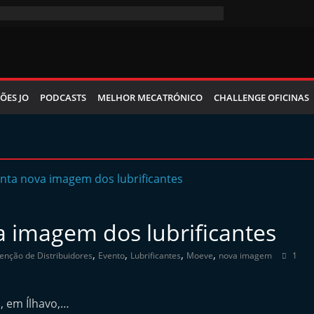
ÕES JO
PODCASTS
MELHOR MECATRÓNICO
CHALLENGE OFICINAS
 imagem dos lubrificantes
,
,
,
,
enção de Distribuidores
Evento
Lubrificantes
Moeve
nova imagem
1
, em Ílhavo,…