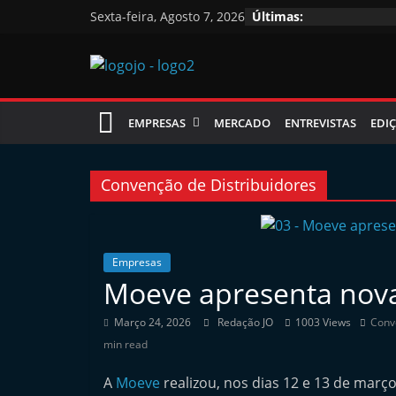
Skip
Sexta-feira, Agosto 7, 2026
Últimas:
to
content
Jornal
EMPRESAS
MERCADO
ENTREVISTAS
EDIÇ
das
Oficinas
Convenção de Distribuidores
J
o
Empresas
Moeve apresenta nova
r
n
Março 24, 2026
Redação JO
1003 Views
Conv
a
min read
l
A
Moeve
realizou, nos dias 12 e 13 de março
i