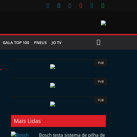
GALA TOP 100
PNEUS
JO TV
PUB
PUB
PUB
Mais Lidas
Bosch testa sistema de pilha de