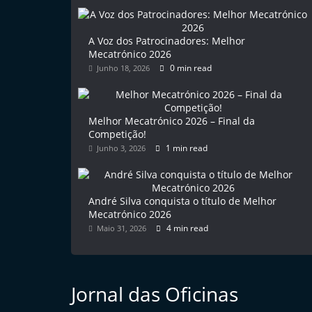
l
e
A Voz dos Patrocinadores: Melhor
m
Mecatrónico 2026
0 min read
Junho 18, 2026
P
o
r
Melhor Mecatrónico 2026 – Final da
t
Competição!
u
1 min read
Junho 3, 2026
g
a
André Silva conquista o título de Melhor
l
Mecatrónico 2026
4 min read
Maio 31, 2026
Jornal das Oficinas