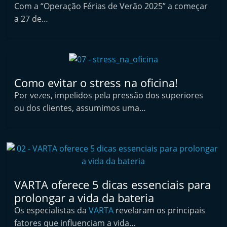
Com a “Operação Férias de Verão 2025” a começar
t
a 27 de…
e
r
m
a
r
Como evitar o stress na oficina!
k
Por vezes, impelidos pela pressão dos superiores
e
ou dos clientes, assumimos uma…
t
A
u
t
o
VARTA oferece 5 dicas essenciais para
m
prolongar a vida da bateria
ó
Os especialistas da
VARTA
revelaram os principais
v
fatores que influenciam a vida…