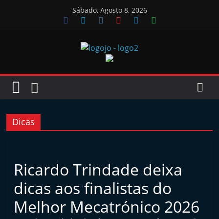
Skip
Sábado, Agosto 8, 2026
to
content
Jornal
das
Oficinas
Dicas
J
o
Ricardo Trindade deixa
r
dicas aos finalistas do
n
a
Melhor Mecatrónico 2026
l