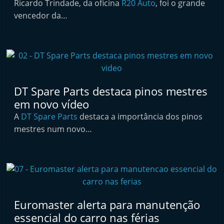
Ricardo Trindade, da oficina
R20 Auto
, foi o grande
i
vencedor da…
n
d
e
p
e
DT Spare Parts destaca pinos mestres
n
em novo vídeo
d
A
DT Spare Parts
destaca a importância dos pinos
e
mestres num novo…
n
t
e
d
o
Euromaster alerta para manutenção
A
essencial do carro nas férias
f