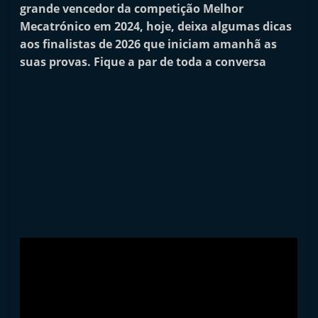
grande vencedor da competição Melhor
i
Mecatrónico em 2024, hoje, deixa algumas dicas
n
aos finalistas de 2026 que iniciam amanhã as
d
suas provas. Fique a par de toda a conversa
e
p
e
n
d
e
n
t
e
d
o
A
f