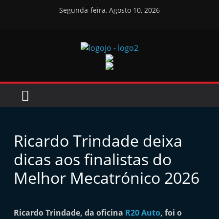
Skip
Segunda-feira, Agosto 10, 2026
to
content
Jornal
das
Oficinas
Ricardo Trindade deixa
J
dicas aos finalistas do
o
r
Melhor Mecatrónico 2026
n
a
Ricardo Trindade, da oficina
l
R20 Auto
, foi o