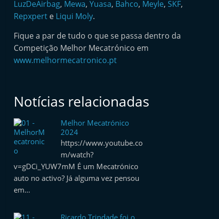
LuzDeAirbag
,
Mewa
,
Yuasa
,
Bahco
,
Meyle
,
SKF
,
e
Repxpert
e
Liqui Moly
.
l
e
Fique a par de tudo o que se passa dentro da
Competição Melhor Mecatrónico em
m
www.melhormecatronico.pt
P
o
r
Notícias relacionadas
t
u
Melhor Mecatrónico
g
2024
https://www.youtube.co
a
m/watch?
l
v=gDCi_YUW7mM É um Mecatrónico
auto no activo? Já alguma vez pensou
em…
Ricardo Trindade foi o