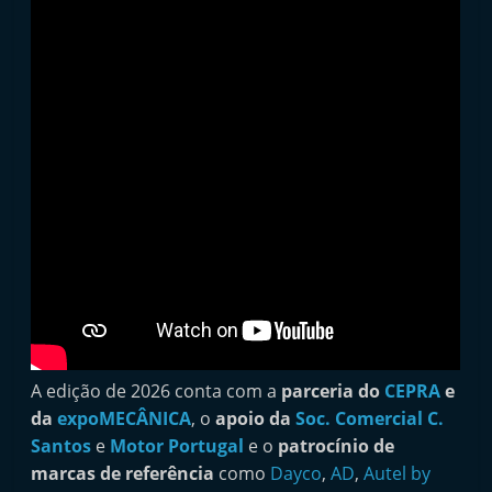
t
e
r
m
a
r
k
e
t
A
u
t
o
A edição de 2026 conta com a
parceria do
CEPRA
e
m
da
expoMECÂNICA
, o
apoio da
Soc. Comercial C.
Santos
e
Motor Portugal
e o
patrocínio de
ó
marcas de referência
como
Dayco
,
AD
,
Autel by
v