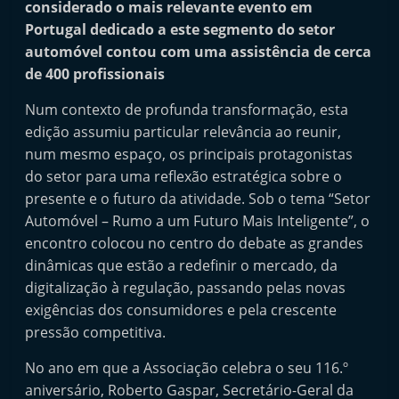
considerado o mais relevante evento em
i
Portugal dedicado a este segmento do setor
n
automóvel contou com uma assistência de cerca
d
de 400 profissionais
e
Num contexto de profunda transformação, esta
p
edição assumiu particular relevância ao reunir,
e
num mesmo espaço, os principais protagonistas
n
do setor para uma reflexão estratégica sobre o
d
presente e o futuro da atividade. Sob o tema “Setor
e
Automóvel – Rumo a um Futuro Mais Inteligente”, o
n
encontro colocou no centro do debate as grandes
t
dinâmicas que estão a redefinir o mercado, da
digitalização à regulação, passando pelas novas
e
exigências dos consumidores e pela crescente
d
pressão competitiva.
o
A
No ano em que a Associação celebra o seu 116.º
f
aniversário, Roberto Gaspar, Secretário-Geral da