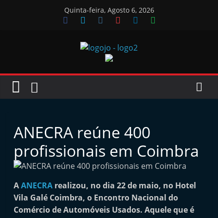
Skip
Quinta-feira, Agosto 6, 2026
to
content
Jornal
das
Oficinas
ANECRA reúne 400
J
profissionais em Coimbra
o
r
n
A
ANECRA
realizou, no dia 22 de maio, no Hotel
Vila Galé Coimbra, o Encontro Nacional do
a
Comércio de Automóveis Usados. Aquele que é
l