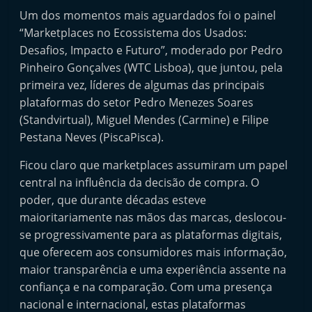
e
Um dos momentos mais aguardados foi o painel
l
“Marketplaces no Ecossistema dos Usados:
e
Desafios, Impacto e Futuro”, moderado por Pedro
Pinheiro Gonçalves (WTC Lisboa), que juntou, pela
m
primeira vez, líderes de algumas das principais
P
plataformas do setor Pedro Menezes Soares
o
(Standvirtual), Miguel Mendes (Carmine) e Filipe
r
Pestana Neves (PiscaPisca).
t
Ficou claro que marketplaces assumiram um papel
u
central na influência da decisão de compra. O
g
poder, que durante décadas esteve
a
maioritariamente nas mãos das marcas, deslocou-
l
se progressivamente para as plataformas digitais,
que oferecem aos consumidores mais informação,
maior transparência e uma experiência assente na
confiança e na comparação. Com uma presença
nacional e internacional, estas plataformas