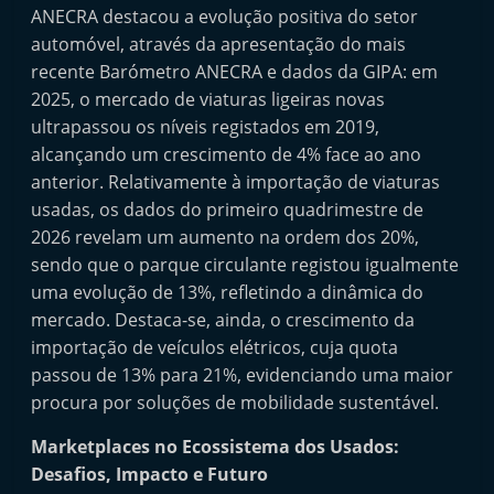
ANECRA destacou a evolução positiva do setor
t
automóvel, através da apresentação do mais
e
recente Barómetro ANECRA e dados da GIPA: em
r
2025, o mercado de viaturas ligeiras novas
m
ultrapassou os níveis registados em 2019,
a
alcançando um crescimento de 4% face ao ano
r
anterior. Relativamente à importação de viaturas
k
usadas, os dados do primeiro quadrimestre de
e
2026 revelam um aumento na ordem dos 20%,
t
sendo que o parque circulante registou igualmente
uma evolução de 13%, refletindo a dinâmica do
A
mercado. Destaca-se, ainda, o crescimento da
u
importação de veículos elétricos, cuja quota
t
passou de 13% para 21%, evidenciando uma maior
o
procura por soluções de mobilidade sustentável.
m
Marketplaces no Ecossistema dos Usados:
ó
Desafios, Impacto e Futuro
v