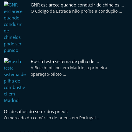
t
GNR esclarece quando conduzir de chinelos ...
O Código da Estrada não proíbe a condução ...
e
r
m
a
r
k
Bosch testa sistema de pilha de ...
e
A Bosch iniciou, em Madrid, a primeira
t
operação-piloto ...
A
u
t
o
Os desafios do setor dos pneus!
m
O mercado do comércio de pneus em Portugal ...
ó
v