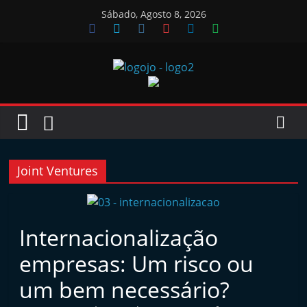
Skip
Sábado, Agosto 8, 2026
to
content
Jornal
das
Oficinas
Joint Ventures
J
o
Internacionalização
r
empresas: Um risco ou
n
a
um bem necessário?
l