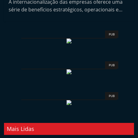
A internacionalização das empresas oferece uma
i
série de benefícios estratégicos, operacionais e…
n
d
e
PUB
p
e
n
d
PUB
e
n
t
PUB
e
d
o
A
Mais Lidas
f