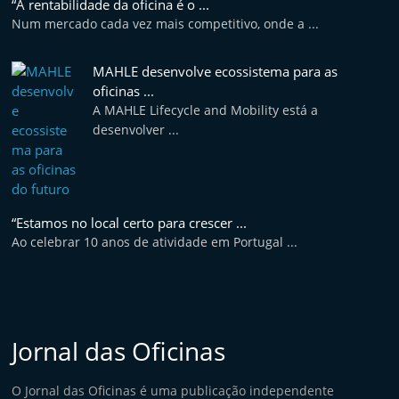
“A rentabilidade da oficina é o ...
e
Num mercado cada vez mais competitivo, onde a ...
l
e
MAHLE desenvolve ecossistema para as
m
oficinas ...
A MAHLE Lifecycle and Mobility está a
P
desenvolver ...
o
r
t
u
“Estamos no local certo para crescer ...
g
Ao celebrar 10 anos de atividade em Portugal ...
a
l
Jornal das Oficinas
O Jornal das Oficinas é uma publicação independente