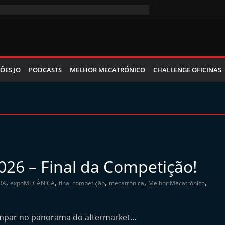
ÕES JO
PODCASTS
MELHOR MECATRÓNICO
CHALLENGE OFICINAS
26 – Final da Competição!
,
,
,
,
,
RA
expoMECÂNICA
final competição
mecatrónica
Melhor Mecatrónico
va ímpar no panorama do aftermarket…