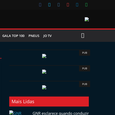
GALA TOP 100
PNEUS
JO TV
PUB
PUB
PUB
Mais Lidas
GNR esclarece quando conduzir