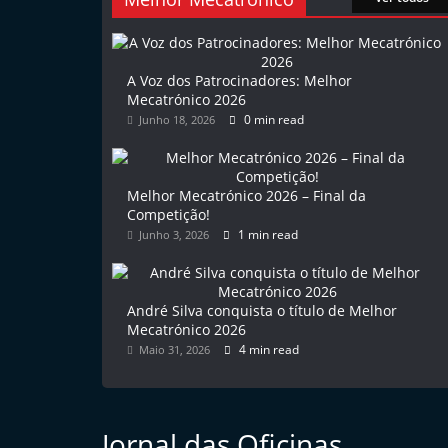
l
e
m
A Voz dos Patrocinadores: Melhor
Mecatrónico 2026
P
0 min read
Junho 18, 2026
o
r
t
Melhor Mecatrónico 2026 – Final da
u
Competição!
1 min read
Junho 3, 2026
g
a
l
André Silva conquista o título de Melhor
Mecatrónico 2026
4 min read
Maio 31, 2026
Jornal das Oficinas