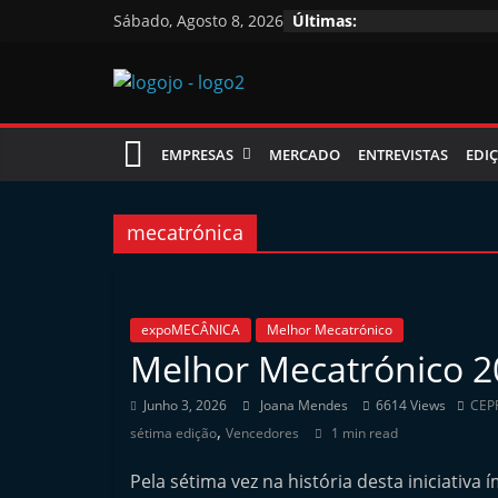
Skip
Sábado, Agosto 8, 2026
Últimas:
to
content
Jornal
EMPRESAS
MERCADO
ENTREVISTAS
EDIÇ
das
Oficinas
mecatrónica
J
o
expoMECÂNICA
Melhor Mecatrónico
Melhor Mecatrónico 20
r
n
Junho 3, 2026
Joana Mendes
6614 Views
CEP
a
,
sétima edição
Vencedores
1 min read
l
Pela sétima vez na história desta iniciati
i