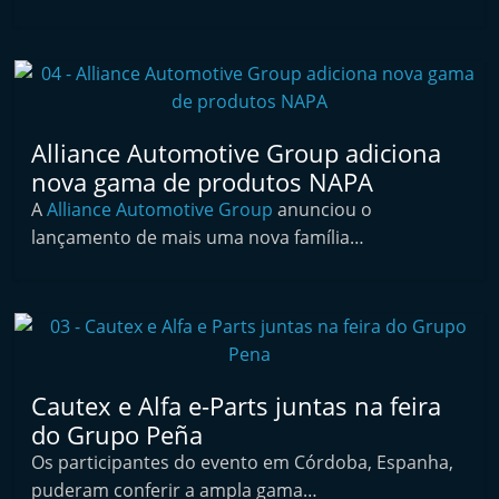
t
e
r
m
a
Alliance Automotive Group adiciona
r
nova gama de produtos NAPA
k
A
Alliance Automotive Group
anunciou o
e
lançamento de mais uma nova família…
t
A
u
t
o
Cautex e Alfa e-Parts juntas na feira
m
do Grupo Peña
ó
Os participantes do evento em Córdoba, Espanha,
v
puderam conferir a ampla gama…