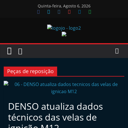
Skip
Quinta-feira, Agosto 6, 2026
to
content
Jornal
das
Oficinas
Peças de reposição
J
o
r
DENSO atualiza dados
n
técnicos das velas de
a
l
ignição M12