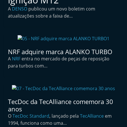
i
A
DENSO
publicou um novo boletim com
n
atualizações sobre a faixa de…
d
e
p
e
NRF adquire marca ALANKO TURBO
n
A
NRF
entra no mercado de peças de reposição
d
para turbos com…
e
n
t
e
d
TecDoc da TecAlliance comemora 30
o
anos
A
O
TecDoc Standard
, lançado pela
TecAlliance
em
1994, funciona como uma…
f