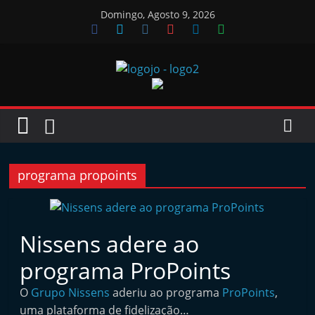
Skip
Domingo, Agosto 9, 2026
to
content
Jornal
das
Oficinas
programa propoints
J
o
Nissens adere ao
r
programa ProPoints
n
a
O
Grupo Nissens
aderiu ao programa
ProPoints
,
l
uma plataforma de fidelização…