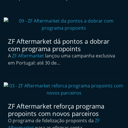
i
n
d
e
p
ZF Aftermarket dá pontos a dobrar
e
com programa propoints
n
A
ZF Aftermarket
lançou uma campanha exclusiva
d
em Portugal: até 30 de…
e
n
t
e
d
ZF Aftermarket reforça programa
o
propoints com novos parceiros
A
O programa de fidelização propoints da
ZF
f
Aftermarket
para as oficinas conta…