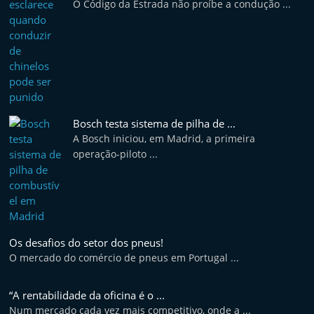
O Código da Estrada não proíbe a condução ...
e
l
e
m
P
o
Bosch testa sistema de pilha de ...
r
A Bosch iniciou, em Madrid, a primeira
t
operação-piloto ...
u
g
a
l
Os desafios do setor dos pneus!
O mercado do comércio de pneus em Portugal ...
“A rentabilidade da oficina é o ...
Num mercado cada vez mais competitivo, onde a ...