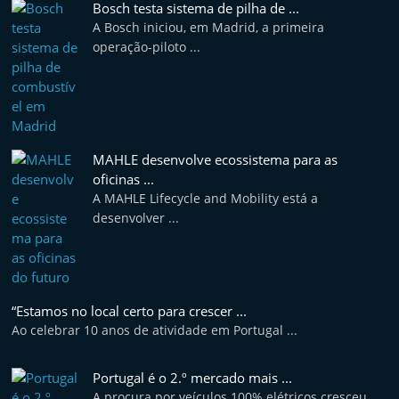
Bosch testa sistema de pilha de ...
e
A Bosch iniciou, em Madrid, a primeira
l
operação-piloto ...
e
m
P
o
MAHLE desenvolve ecossistema para as
r
oficinas ...
t
A MAHLE Lifecycle and Mobility está a
u
desenvolver ...
g
a
l
“Estamos no local certo para crescer ...
Ao celebrar 10 anos de atividade em Portugal ...
Portugal é o 2.º mercado mais ...
A procura por veículos 100% elétricos cresceu