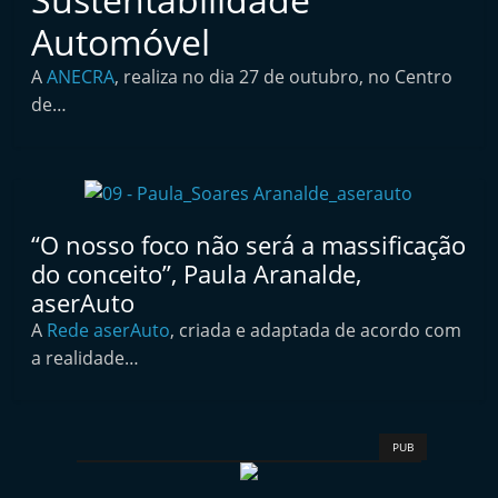
i
Automóvel
n
A
ANECRA
, realiza no dia 27 de outubro, no Centro
d
de…
e
p
e
n
d
“O nosso foco não será a massificação
e
do conceito”, Paula Aranalde,
n
aserAuto
t
A
Rede aserAuto
, criada e adaptada de acordo com
a realidade…
e
d
o
PUB
A
f