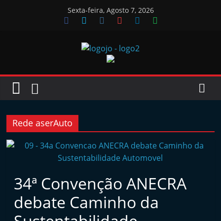
Skip
Sexta-feira, Agosto 7, 2026
to
content
Jornal
das
Oficinas
Rede aserAuto
J
o
r
34ª Convenção ANECRA
n
debate Caminho da
a
l
Sustentabilidade