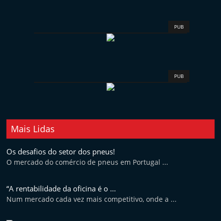
t
e
PUB
r
m
a
r
PUB
k
e
t
Mais Lidas
A
u
Os desafios do setor dos pneus!
t
O mercado do comércio de pneus em Portugal ...
o
m
“A rentabilidade da oficina é o ...
Num mercado cada vez mais competitivo, onde a ...
ó
v