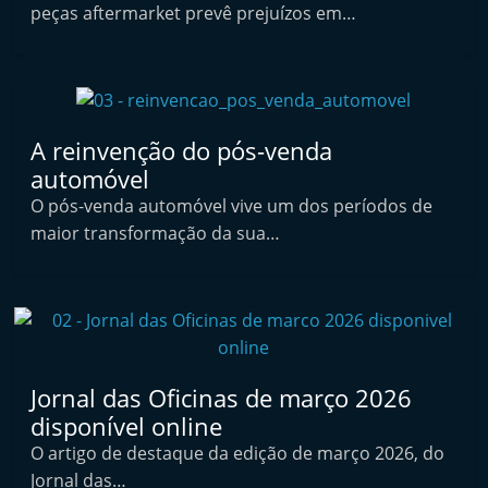
peças aftermarket prevê prejuízos em…
t
e
r
m
a
A reinvenção do pós-venda
r
automóvel
k
O pós-venda automóvel vive um dos períodos de
e
maior transformação da sua…
t
A
u
t
o
Jornal das Oficinas de março 2026
m
disponível online
ó
O artigo de destaque da edição de março 2026, do
v
Jornal das…