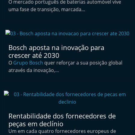
O mercado português de baterias automóvel vive
i
uma fase de transição, marcada…
n
d
e
p
Bosch aposta na inovação para
e
crescer até 2030
n
O
Grupo Bosch
quer reforçar a sua posição global
d
através da inovação,…
e
n
t
e
d
o
Rentabilidade dos fornecedores de
peças em declínio
A
Um em cada quatro fornecedores europeus de
f