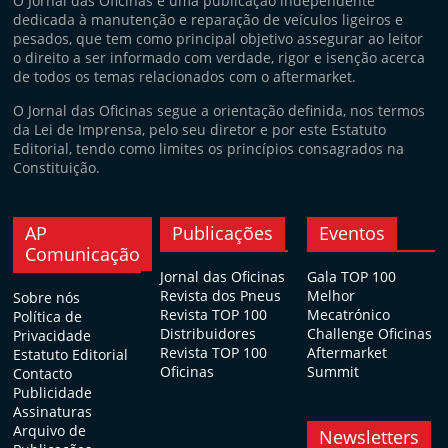
O Jornal das Oficinas é uma publicação independente
dedicada à manutenção e reparação de veículos ligeiros e
pesados, que tem como principal objetivo assegurar ao leitor
o direito a ser informado com verdade, rigor e isenção acerca
de todos os temas relacionados com o aftermarket.
O Jornal das Oficinas segue a orientação definida, nos termos
da Lei de Imprensa, pelo seu diretor e por este Estatuto
Editorial, tendo como limites os princípios consagrados na
Constituição.
AP
Publicações
Eventos
Comunicação
Jornal das Oficinas
Gala TOP 100
Revista dos Pneus
Melhor
Sobre nós
Revista TOP 100
Mecatrónico
Política de
Distribuidores
Challenge Oficinas
Privacidade
Revista TOP 100
Aftermarket
Estatuto Editorial
Oficinas
Summit
Contacto
Publicidade
Assinaturas
Arquivo de
Newsletters