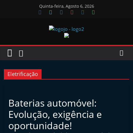
Skip
Quinta-feira, Agosto 6, 2026
to
content
Jornal
das
Oficinas
Eletrificação
J
o
Baterias automóvel:
r
Evolução, exigência e
n
a
oportunidade!
l