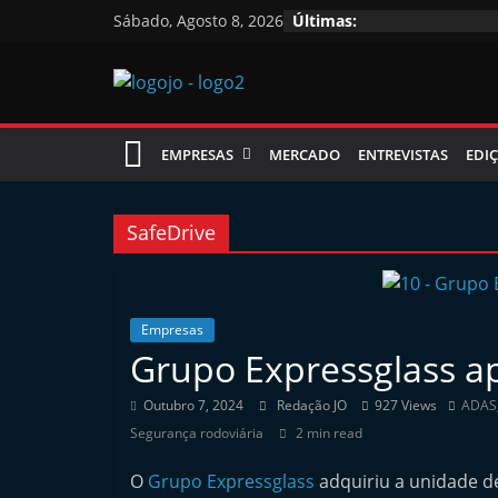
Skip
Sábado, Agosto 8, 2026
Últimas:
to
content
Jornal
EMPRESAS
MERCADO
ENTREVISTAS
EDIÇ
das
Oficinas
SafeDrive
J
o
Empresas
Grupo Expressglass a
r
n
Outubro 7, 2024
Redação JO
927 Views
ADAS
a
Segurança rodoviária
2 min read
l
O
Grupo Expressglass
adquiriu a unidade d
i