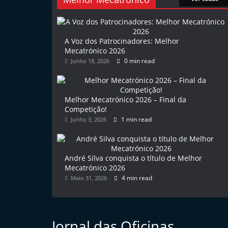
l
e
m
A Voz dos Patrocinadores: Melhor
Mecatrónico 2026
P
0 min read
Junho 18, 2026
o
r
t
Melhor Mecatrónico 2026 – Final da
u
Competição!
1 min read
Junho 3, 2026
g
a
l
André Silva conquista o título de Melhor
Mecatrónico 2026
4 min read
Maio 31, 2026
Jornal das Oficinas