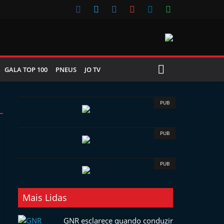
GALA TOP 100
PNEUS
JO TV
PUB
PUB
PUB
Mais Lidas
GNR esclarece quando conduzir