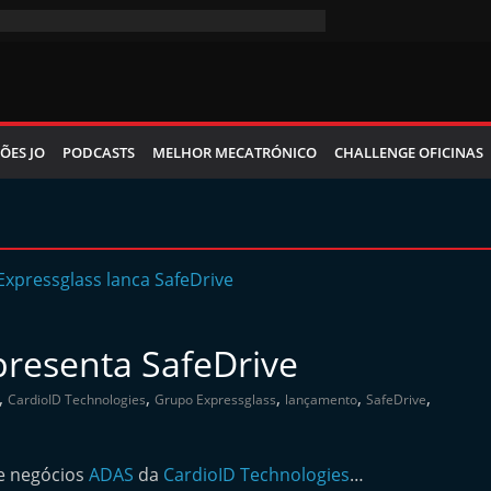
ÕES JO
PODCASTS
MELHOR MECATRÓNICO
CHALLENGE OFICINAS
presenta SafeDrive
,
,
,
,
,
CardioID Technologies
Grupo Expressglass
lançamento
SafeDrive
e negócios
ADAS
da
CardioID Technologies
…