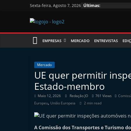
Skip
Sexta-feira, Agosto 7, 2026
Últimas:
to
content
Jornal
EMPRESAS
MERCADO
ENTREVISTAS
EDIÇ
das
Oficinas
Mercado
UE quer permitir ins
J
Estado-membro
o
r
Maio 12, 2026
Redação JO
761 Views
Comissã
,
n
Europeu
União Europeia
2 min read
a
l
A Comissão dos Transportes e Turismo d
i