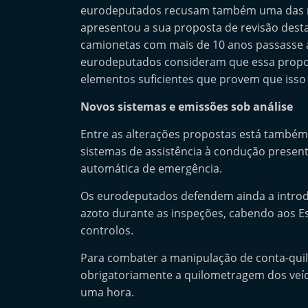
eurodeputados recusam também uma das m
e
apresentou a sua proposta de revisão desta
r
camionetas com mais de 10 anos passasse a
m
eurodeputados consideram que essa propo
a
elementos suficientes que provem que isso 
r
Novos sistemas e emissões sob análise
k
e
Entre as alterações propostas está também a
t
sistemas de assistência à condução presen
A
automática de emergência.
u
Os eurodeputados defendem ainda a introdu
t
azoto durante as inspeções, cabendo aos 
o
controlos.
m
Para combater a manipulação de conta-quil
ó
obrigatoriamente a quilometragem dos veíc
v
uma hora.
e