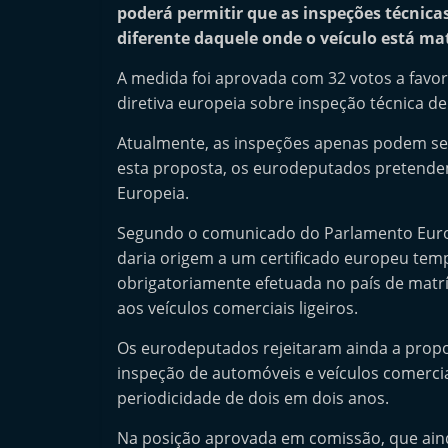
poderá permitir que as inspeções técni
n
diferente daquele onde o veículo está ma
d
e
A medida foi aprovada com 32 votos a favor
p
diretiva europeia sobre inspeção técnica de
e
Atualmente, as inspeções apenas podem ser
n
esta proposta, os eurodeputados pretendem 
d
Europeia.
e
Segundo o comunicado do Parlamento Euro
n
daria origem a um certificado europeu temp
t
obrigatoriamente efetuada no país de matrí
e
aos veículos comerciais ligeiros.
d
Os eurodeputados rejeitaram ainda a propo
o
inspeção de automóveis e veículos comercia
A
periodicidade de dois em dois anos.
f
Na posição aprovada em comissão, que aind
t