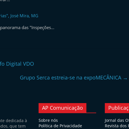
ias", José Mira, MG
o panorama das "Inspeções…
o Digital VDO
Grupo Serca estreia-se na expoMECÂNICA
→
AP Comunicação
Publica
Sobre nós
Jornal das O
nte dedicada à
Política de Privacidade
Revista dos
ados, que tem