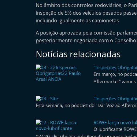
No âmbito dos controlos rodoviários, o P
l
inspeção de 5% dos veículos pesados passe
e
incluindo igualmente as camionetas.
m
P
A posição aprovada pela comissão parlamen
o
posteriormente negociada com o Conselho d
r
Notícias relacionadas
t
u
"Inspeções Obrigatór
g
Em março, no podcas
Aftermarket” vamos 
a
l
"Inspeções Obrigatór
Esta semana, no podcast do "Dar Voz ao Afterm
ROWE lança novo lub
O lubrificante RO
0W-20, distribuído pela Romafe, promete melh