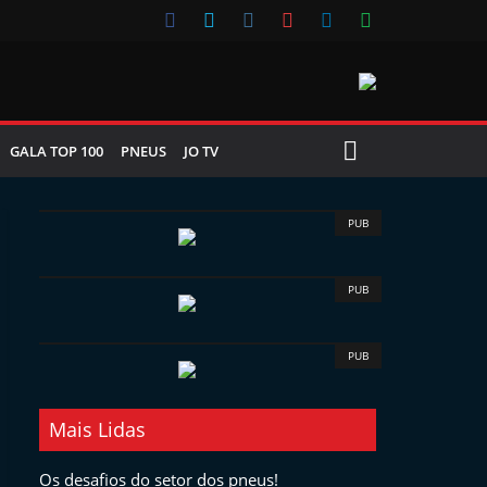
GALA TOP 100
PNEUS
JO TV
PUB
PUB
PUB
Mais Lidas
Os desafios do setor dos pneus!