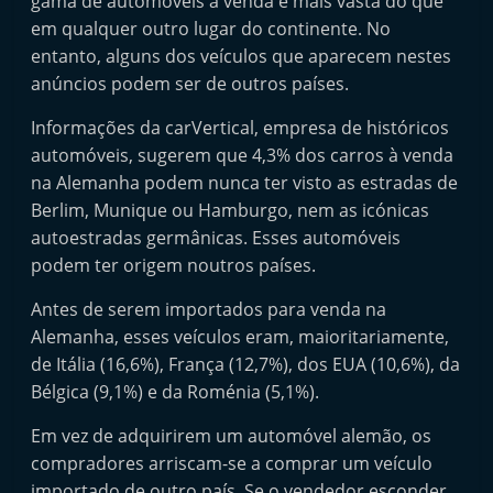
gama de automóveis à venda é mais vasta do que
t
em qualquer outro lugar do continente. No
e
entanto, alguns dos veículos que aparecem nestes
r
anúncios podem ser de outros países.
m
Informações da carVertical, empresa de históricos
a
automóveis, sugerem que 4,3% dos carros à venda
r
na Alemanha podem nunca ter visto as estradas de
k
Berlim, Munique ou Hamburgo, nem as icónicas
e
autoestradas germânicas. Esses automóveis
t
podem ter origem noutros países.
A
Antes de serem importados para venda na
u
Alemanha, esses veículos eram, maioritariamente,
t
de Itália (16,6%), França (12,7%), dos EUA (10,6%), da
o
Bélgica (9,1%) e da Roménia (5,1%).
m
Em vez de adquirirem um automóvel alemão, os
ó
compradores arriscam-se a comprar um veículo
v
importado de outro país. Se o vendedor esconder