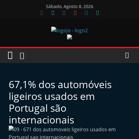
Skip
Sábado, Agosto 8, 2026
to
content
Jornal
das
Oficinas
67,1% dos automóveis
J
ligeiros usados em
o
Portugal são
r
internacionais
n
a
l