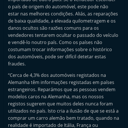
e
o país de origem do automóvel, este pode não
l
estar nas melhores condições. Aliás, as reparações
e
de baixa qualidade, a elevada quilometragem e os
danos ocultos são razões comuns para os
m
vendedores tentarem ocultar o passado do veículo
P
e vendê-lo noutro país. Como os países não
o
costumam trocar informações sobre o histórico
r
dos automóveis, pode ser difícil detetar estas
t
fraudes.
u
“Cerca de 4,3% dos automóveis registados na
g
Alemanha têm informações registadas em países
a
estrangeiros. Reparámos que as pessoas vendem
l
modelos caros na Alemanha, mas os nossos
registos sugerem que muitos deles nunca foram
utilizados no país. Isto cria a ilusão de que se está a
comprar um carro alemão bem tratado, quando na
realidade é importado de Itália, França ou