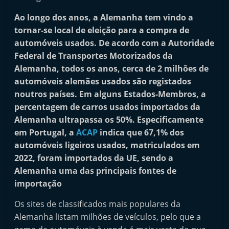
i
Ao longo dos anos, a Alemanha tem vindo a
n
tornar-se local de eleição para a compra de
d
automóveis usados. De acordo com a Autoridade
e
Federal de Transportes Motorizados da
p
Alemanha, todos os anos, cerca de 2 milhões de
e
automóveis alemães usados são registados
n
noutros países. Em alguns Estados-Membros, a
percentagem de carros usados importados da
d
Alemanha ultrapassa os 50%. Especificamente
e
em Portugal, a
ACAP
indica que 67,1% dos
n
automóveis ligeiros usados, matriculados em
t
2022, foram importados da UE, sendo a
e
Alemanha uma das principais fontes de
d
importação
o
Os sites de classificados mais populares da
A
Alemanha listam milhões de veículos, pelo que a
f