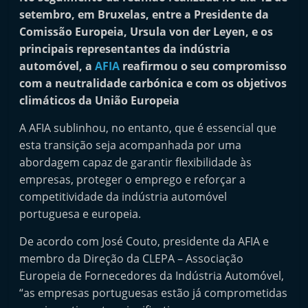
i
setembro, em Bruxelas, entre a Presidente da
n
Comissão Europeia, Ursula von der Leyen, e os
principais representantes da indústria
d
automóvel, a
AFIA
reafirmou o seu compromisso
e
com a neutralidade carbónica e com os objetivos
p
climáticos da União Europeia
e
n
A AFIA sublinhou, no entanto, que é essencial que
esta transição seja acompanhada por uma
d
abordagem capaz de garantir flexibilidade às
e
empresas, proteger o emprego e reforçar a
n
competitividade da indústria automóvel
t
portuguesa e europeia.
e
De acordo com José Couto, presidente da AFIA e
d
membro da Direção da CLEPA – Associação
o
Europeia de Fornecedores da Indústria Automóvel,
A
“as empresas portuguesas estão já comprometidas
f