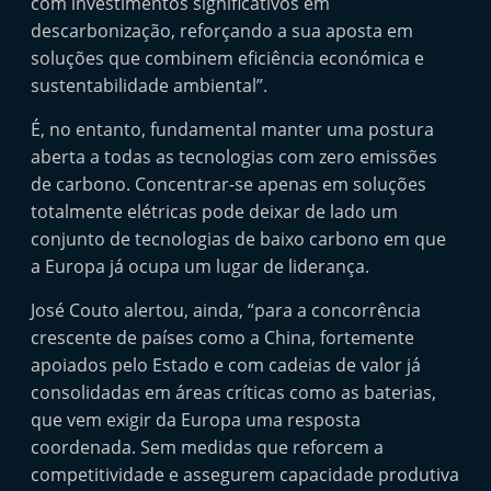
com investimentos significativos em
t
descarbonização, reforçando a sua aposta em
e
soluções que combinem eficiência económica e
r
sustentabilidade ambiental”.
m
É, no entanto, fundamental manter uma postura
a
aberta a todas as tecnologias com zero emissões
r
de carbono. Concentrar-se apenas em soluções
k
totalmente elétricas pode deixar de lado um
e
conjunto de tecnologias de baixo carbono em que
t
a Europa já ocupa um lugar de liderança.
A
José Couto alertou, ainda, “para a concorrência
u
crescente de países como a China, fortemente
t
apoiados pelo Estado e com cadeias de valor já
o
consolidadas em áreas críticas como as baterias,
m
que vem exigir da Europa uma resposta
ó
coordenada. Sem medidas que reforcem a
competitividade e assegurem capacidade produtiva
v