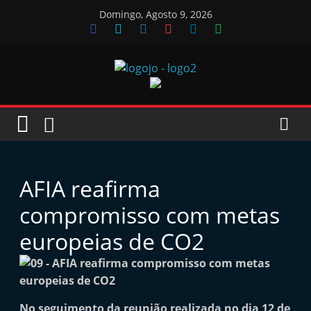
Skip
Domingo, Agosto 9, 2026
to
content
Jornal
das
Oficinas
AFIA reafirma
J
compromisso com metas
o
europeias de CO2
r
n
a
l
No seguimento da reunião realizada no dia 12 de