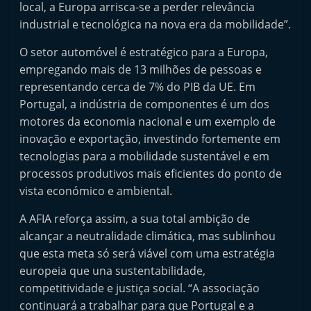
local, a Europa arrisca-se a perder relevância
e
industrial e tecnológica na nova era da mobilidade”.
l
e
O setor automóvel é estratégico para a Europa,
m
empregando mais de 13 milhões de pessoas e
representando cerca de 7% do PIB da UE. Em
P
Portugal, a indústria de componentes é um dos
o
motores da economia nacional e um exemplo de
r
inovação e exportação, investindo fortemente em
t
tecnologias para a mobilidade sustentável e em
u
processos produtivos mais eficientes do ponto de
g
vista económico e ambiental.
a
A AFIA reforça assim, a sua total ambição de
l
alcançar a neutralidade climática, mas sublinhou
que esta meta só será viável com uma estratégia
europeia que una sustentabilidade,
competitividade e justiça social. “A associação
continuará a trabalhar para que Portugal e a