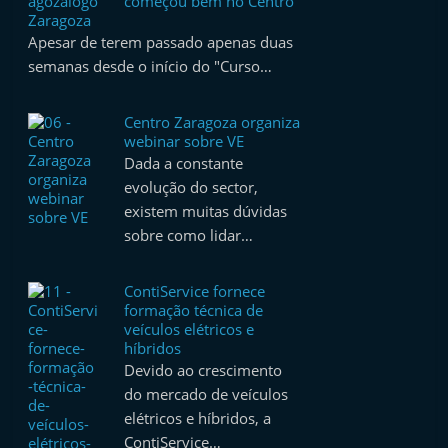
começou bem no Centro
e
Zaragoza
Apesar de terem passado apenas duas
l
semanas desde o início do "Curso…
e
m
Centro Zaragoza organiza
P
webinar sobre VE
o
Dada a constante
r
evolução do sector,
t
existem muitas dúvidas
sobre como lidar…
u
g
ContiService fornece
a
formação técnica de
l
veículos elétricos e
híbridos
Devido ao crescimento
do mercado de veículos
elétricos e híbridos, a
ContiService…