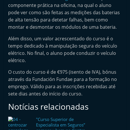
t
componente prática na oficina, na qual o aluno
pode ver como são feitas as medições das baterias
e
de alta tensão para detetar falhas, bem como
r
montar e desmontar os módulos de uma bateria.
m
a
Além disso, um valor acrescentado do curso é o
r
tempo dedicado à manipulação segura do veículo
elétrico. No final, o aluno pode conduzir o veículo
k
elétrico.
e
t
O custo do curso é de €975 (isento de IVA), bónus
A
através da Fundación Fundae para a formação no
u
emprego. Válido para as inscrições recebidas até
sete dias antes do início do curso.
t
o
Notícias relacionadas
m
ó
"Curso Superior de
Especialista em Seguros”
v