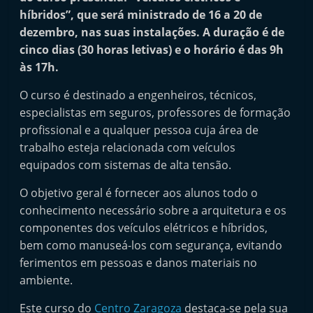
i
híbridos”, que será ministrado de 16 a 20 de
n
dezembro, nas suas instalações. A duração é de
cinco dias (30 horas letivas) e o horário é das 9h
d
às 17h.
e
p
O curso é destinado a engenheiros, técnicos,
e
especialistas em seguros, professores de formação
n
profissional e a qualquer pessoa cuja área de
trabalho esteja relacionada com veículos
d
equipados com sistemas de alta tensão.
e
n
O objetivo geral é fornecer aos alunos todo o
t
conhecimento necessário sobre a arquitetura e os
e
componentes dos veículos elétricos e híbridos,
bem como manuseá-los com segurança, evitando
d
ferimentos em pessoas e danos materiais no
o
ambiente.
A
f
Este curso do
Centro Zaragoza
destaca-se pela sua