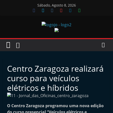
Skip
Sábado, Agosto 8, 2026
to
content
Jornal
das
Oficinas
Centro Zaragoza realizará
J
curso para veículos
o
elétricos e híbridos
r
n
a
O Centro Zaragoza programou uma nova edição
l
do curso presencial “Veículos elétricos e