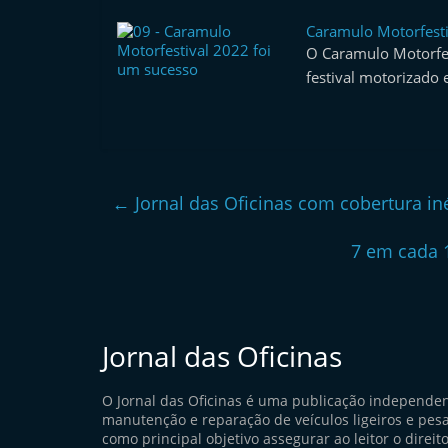
l
Caramulo Motorfesti
e
O Caramulo Motorfes
m
festival motorizado 
P
o
r
t
←
Jornal das Oficinas com cobertura in
u
g
7 em cada 
a
l
Jornal das Oficinas
O Jornal das Oficinas é uma publicação independe
manutenção e reparação de veículos ligeiros e pes
como principal objetivo assegurar ao leitor o direito