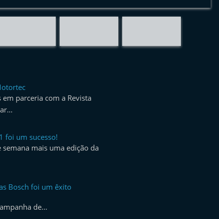
Motortec
s em parceria com a Revista
zar…
foi um sucesso!
e semana mais uma edição da
s Bosch foi um êxito
a campanha de…