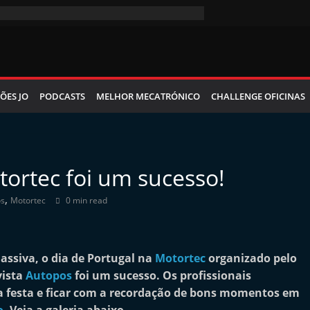
ÕES JO
PODCASTS
MELHOR MECATRÓNICO
CHALLENGE OFICINAS
tortec foi um sucesso!
,
os
Motortec
0 min read
ssiva, o dia de Portugal na
Motortec
organizado pelo
vista
Autopos
foi um sucesso. Os profissionais
 festa e ficar com a recordação de bons momentos em