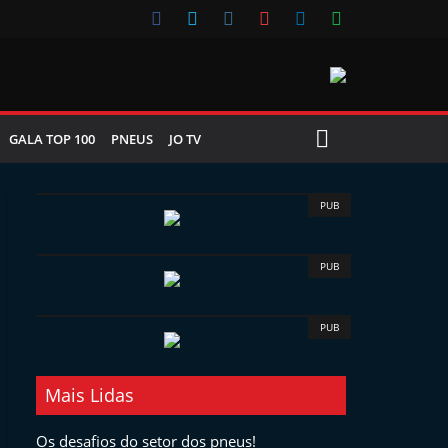
GALA TOP 100
PNEUS
JO TV
PUB
PUB
PUB
Mais Lidas
Os desafios do setor dos pneus!