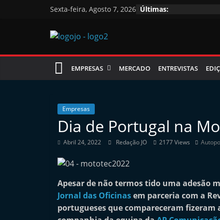
Skip
Sexta-feira, Agosto 7, 2026
Últimas:
to
content
Jornal
EMPRESAS
MERCADO
ENTREVISTAS
EDIÇ
das
Oficinas
Empresas
Dia de Portugal na Mo
J
Abril 24, 2022
Redação JO
2177 Views
Autop
o
r
n
Apesar de não termos tido uma adesão ma
a
Jornal das Oficinas
em parceria com a Re
l
portugueses que compareceram fizeram a
i