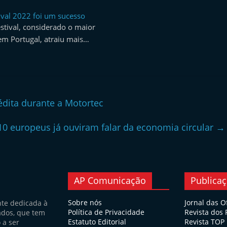
val 2022 foi um sucesso
tival, considerado o maior
em Portugal, atraiu mais…
édita durante a Motortec
10 europeus já ouviram falar da economia circular
→
AP Comunicação
Publica
Sobre nós
Jornal das O
nte dedicada à
Política de Privacidade
Revista dos
ados, que tem
Estatuto Editorial
Revista TOP
 a ser