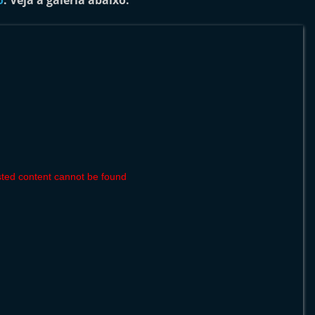
o
. Veja a galeria abaixo.
ted content cannot be found