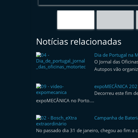
e
r
m
a
Notícias relacionadas
r
k
Dia de Portugal na 
e
O Jornal das Oficina
t
Autopos vão organi
A
u
expoMECÂNICA 2021 
t
Decorreu este fim d
o
expoMECÂNICA no Porto.…
m
ó
Campanha de Bateria
extraordinário
v
No passado dia 31 de janeiro, chegou ao fim 
e