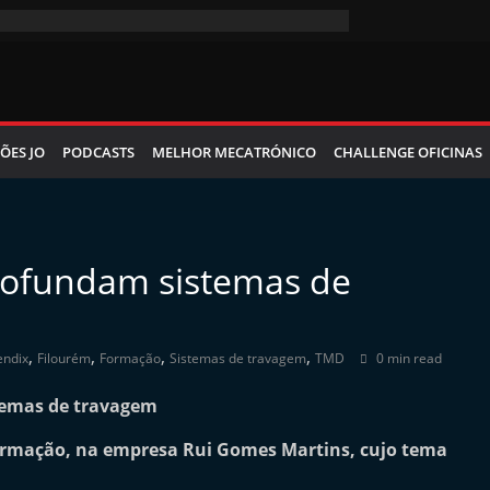
ÕES JO
PODCASTS
MELHOR MECATRÓNICO
CHALLENGE OFICINAS
rofundam sistemas de
,
,
,
,
endix
Filourém
Formação
Sistemas de travagem
TMD
0 min read
ormação, na empresa Rui Gomes Martins, cujo tema