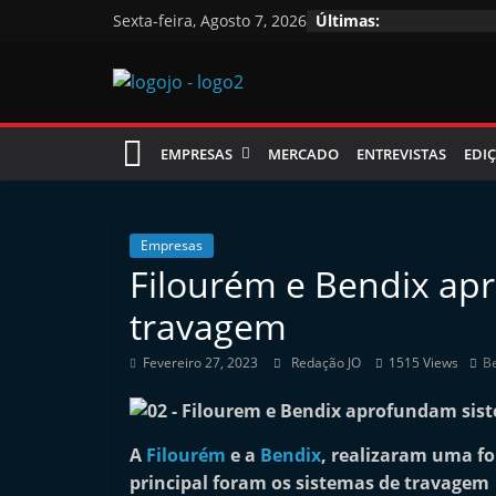
Skip
Sexta-feira, Agosto 7, 2026
Últimas:
to
content
Jornal
EMPRESAS
MERCADO
ENTREVISTAS
EDIÇ
das
Oficinas
Empresas
Filourém e Bendix ap
J
travagem
o
r
Fevereiro 27, 2023
Redação JO
1515 Views
B
n
a
l
A
Filourém
e a
Bendix
, realizaram uma f
principal foram os sistemas de travagem
i