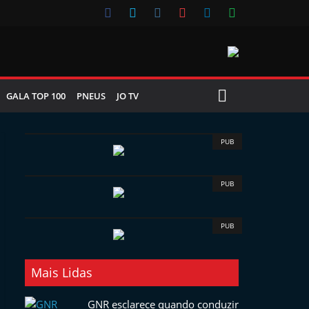
GALA TOP 100
PNEUS
JO TV
PUB
PUB
PUB
Mais Lidas
GNR esclarece quando conduzir