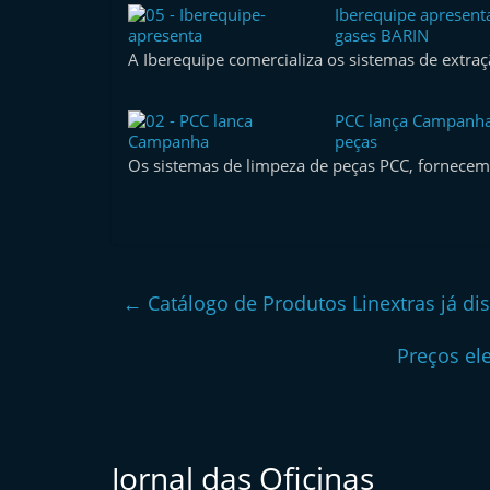
Iberequipe apresent
e
gases BARIN
r
A Iberequipe comercializa os sistemas de extra
m
a
PCC lança Campanha
peças
r
Os sistemas de limpeza de peças PCC, fornecem
k
e
t
A
u
←
Catálogo de Produtos Linextras já di
t
Preços el
o
m
ó
v
Jornal das Oficinas
e