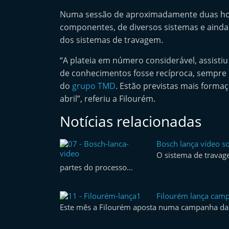
n
Numa sessão de aproximadamente duas hora
d
componentes, de diversos sistemas e ainda
e
dos sistemas de travagem.
p
“A plateia em número considerável, assistiu
e
de conhecimentos fosse recíproca, sempre 
n
do
grupo TMD
. Estão previstas mais forma
d
abril”, referiu a Filourém.
e
Notícias relacionadas
n
t
Bosch lança vídeo s
e
O sistema de travag
d
partes do processo…
o
A
Filourém lança cam
Este mês a Filourém aposta numa campanha da 
f
t