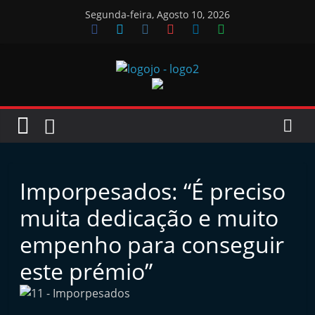
Skip
Segunda-feira, Agosto 10, 2026
to
content
Jornal
das
Oficinas
Imporpesados: “É preciso
J
muita dedicação e muito
o
empenho para conseguir
r
este prémio”
n
a
l