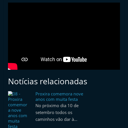
t
e
r
m
a
r
k
e
t
A
Notícias relacionadas
u
t
Proxira comemora nove
anos com muita festa
o
No próximo dia 10 de
m
setembro todos os
ó
caminhos vão dar à…
v