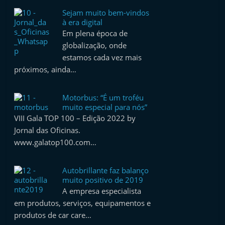
e
Sejam muito bem-vindos
l
à era digital
Em plena época de
e
globalização, onde
m
estamos cada vez mais
P
próximos, ainda…
o
r
Motorbus: “É um troféu
t
muito especial para nós”
VIII Gala TOP 100 – Edição 2022 by
u
Jornal das Oficinas.
g
www.galatop100.com…
a
l
Autobrillante faz balanço
muito positivo de 2019
A empresa especialista
em produtos, serviços, equipamentos e
produtos de car care…