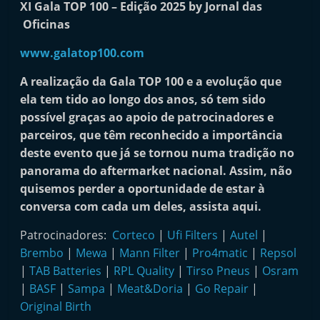
XI Gala TOP 100 – Edição 2025 by Jornal das
i
Oficinas
n
d
www.galatop100.com
e
A realização da Gala TOP 100 e a evolução que
p
ela tem tido ao longo dos anos, só tem sido
e
possível graças ao apoio de patrocinadores e
n
parceiros, que têm reconhecido a importância
d
deste evento que já se tornou numa tradição no
panorama do aftermarket nacional. Assim, não
e
quisemos perder a oportunidade de estar à
n
conversa com cada um deles, assista aqui.
t
e
Patrocinadores:
Corteco
|
Ufi Filters
|
Autel
|
d
Brembo
|
Mewa
|
Mann Filter
|
Pro4matic
|
Repsol
|
TAB Batteries
|
RPL Quality
o
|
Tirso Pneus
|
Osram
|
BASF
|
Sampa
|
Meat&Doria
|
Go Repair
|
A
Original Birth
f