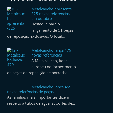
e
Metalcaucho apresenta
l
325 novas referências
e
em outubro
Destaque para o
m
lançamento de 51 peças
P
de reposição exclusivas. O total…
o
r
Metalcaucho lança 479
t
novas referências
u
A Metalcaucho, líder
europeu no fornecimento
g
de peças de reposição de borracha…
a
l
Metalcaucho lança 459
novas referências de peças
As famílias mais importantes dizem
respeito a tubos de água, suportes de…