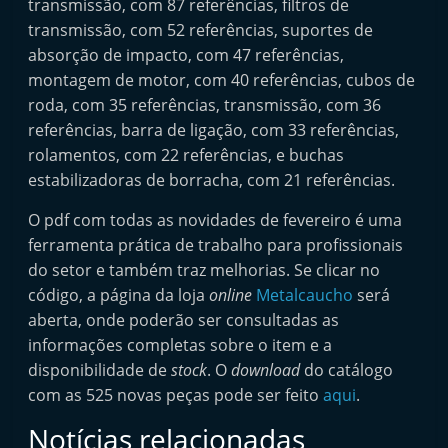
transmissão, com 87 referências, filtros de
t
transmissão, com 52 referências, suportes de
e
absorção de impacto, com 47 referências,
r
montagem de motor, com 40 referências, cubos de
m
roda, com 35 referências, transmissão, com 36
a
referências, barra de ligação, com 33 referências,
rolamentos, com 22 referências, e buchas
r
estabilizadoras de borracha, com 21 referências.
k
e
O pdf com todas as novidades de fevereiro é uma
t
ferramenta prática de trabalho para profissionais
A
do setor e também traz melhorias. Se clicar no
código, a página da loja
u
online
Metalcaucho
será
aberta, onde poderão ser consultadas as
t
informações completas sobre o item e a
o
disponibilidade de
stock
. O
download
do catálogo
m
com as 525 novas peças pode ser feito
aqui
.
ó
Notícias relacionadas
v