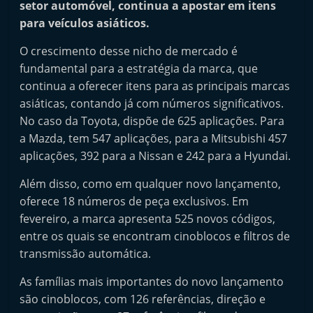
setor automóvel, continua a apostar em itens
i
para veículos asiáticos.
n
d
O crescimento desse nicho de mercado é
fundamental para a estratégia da marca, que
e
continua a oferecer itens para as principais marcas
p
asiáticas, contando já com números significativos.
e
No caso da Toyota, dispõe de 625 aplicações. Para
n
a Mazda, tem 547 aplicações, para a Mitsubishi 457
d
aplicações, 392 para a Nissan e 242 para a Hyundai.
e
Além disso, como em qualquer novo lançamento,
n
oferece 18 números de peça exclusivos. Em
t
fevereiro, a marca apresenta 525 novos códigos,
e
entre os quais se encontram cinoblocos e filtros de
d
transmissão automática.
o
As famílias mais importantes do novo lançamento
A
são cinoblocos, com 126 referências, direção e
f