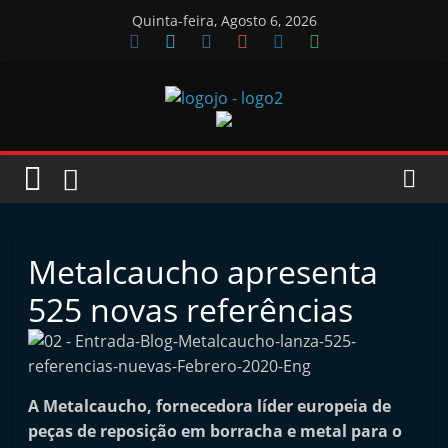
Skip
Quinta-feira, Agosto 6, 2026
to
content
Jornal
das
Oficinas
Metalcaucho apresenta
J
525 novas referências
o
r
n
A Metalcaucho, fornecedora líder europeia de
a
peças de reposição em borracha e metal para o
l