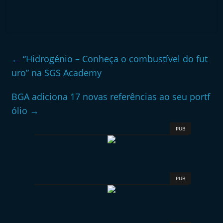
e
l
e
m
←
“Hidrogénio – Conheça o combustível do fut
P
uro” na SGS Academy
o
r
BGA adiciona 17 novas referências ao seu portf
t
ólio
→
u
PUB
g
a
l
PUB