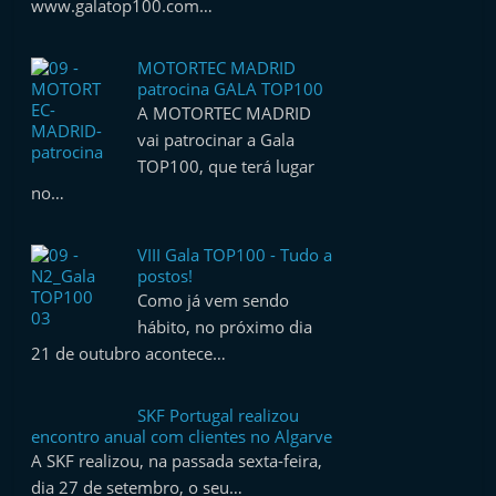
www.galatop100.com…
t
e
MOTORTEC MADRID
r
patrocina GALA TOP100
m
A MOTORTEC MADRID
vai patrocinar a Gala
a
TOP100, que terá lugar
r
no…
k
e
VIII Gala TOP100 - Tudo a
t
postos!
A
Como já vem sendo
u
hábito, no próximo dia
21 de outubro acontece…
t
o
SKF Portugal realizou
m
encontro anual com clientes no Algarve
ó
A SKF realizou, na passada sexta-feira,
v
dia 27 de setembro, o seu…