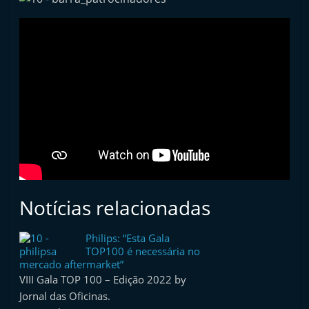
i
n
d
e
p
e
n
d
e
n
Notícias relacionadas
t
e
Philips: “Esta Gala
d
TOP100 é necessária no
o
mercado aftermarket”
VIII Gala TOP 100 – Edição 2022 by
A
Jornal das Oficinas.
f