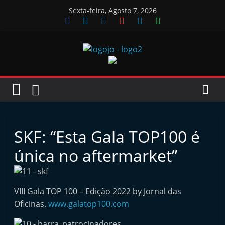
Skip
Sexta-feira, Agosto 7, 2026
to
content
Jornal
das
Oficinas
SKF: “Esta Gala TOP100 é
J
única no aftermarket”
o
r
n
VIII Gala TOP 100 – Edição 2022 by Jornal das
Oficinas.
www.galatop100.com
a
l