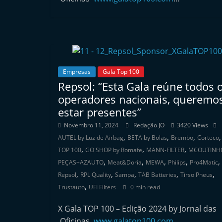
e
r
m
a
r
Empresas
Gala Top 100
k
Repsol: “Esta Gala reúne todos 
e
operadores nacionais, queremo
t
estar presentes”
A
Novembro 11, 2024
Redação JO
3420 Views
u
,
,
,
AUTEL by Luz de Airbag
BETA by Bolas
Brembo
Corteco
t
,
,
,
TOP 100
GO SHOP by Romafe
MANN-FILTER
MCOUTINH
,
,
,
,
,
o
PEÇAS+AZAUTO
Meat&Doria
MEWA
Philips
Pro4Matic
,
,
,
,
,
m
Repsol
RPL Quality
Sampa
TAB Batteries
Tirso Pneus
,
Trustauto
UFI Filters
0 min read
ó
v
X Gala TOP 100 – Edição 2024 by Jornal das
e
Oficinas
www.galatop100.com
…