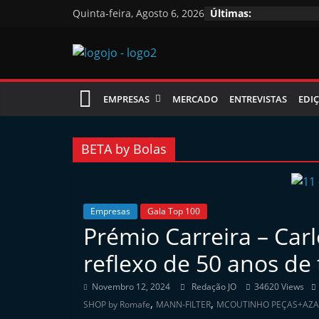
Skip
Quinta-feira, Agosto 6, 2026
Últimas:
to
content
Jornal
EMPRESAS
MERCADO
ENTREVISTAS
EDIÇ
das
Oficinas
BETA by Bolas
J
o
Empresas
Gala Top 100
Prémio Carreira – Car
r
n
reflexo de 50 anos de 
a
Novembro 12, 2024
Redação JO
34620 Views
l
,
,
SHOP by Romafe
MANN-FILTER
MCOUTINHO PEÇAS+AZ
i