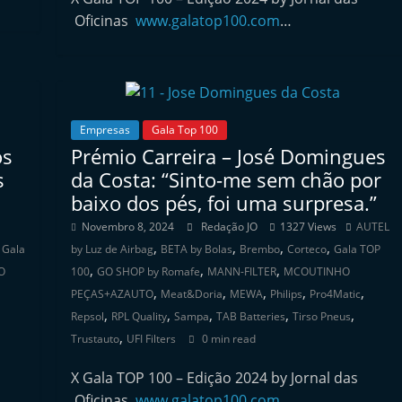
Oficinas
www.galatop100.com
…
Empresas
Gala Top 100
os
Prémio Carreira – José Domingues
s
da Costa: “Sinto-me sem chão por
baixo dos pés, foi uma surpresa.”
Novembro 8, 2024
Redação JO
1327 Views
AUTEL
,
,
,
,
,
Gala
by Luz de Airbag
BETA by Bolas
Brembo
Corteco
Gala TOP
,
,
,
O
100
GO SHOP by Romafe
MANN-FILTER
MCOUTINHO
,
,
,
,
,
PEÇAS+AZAUTO
Meat&Doria
MEWA
Philips
Pro4Matic
,
,
,
,
,
Repsol
RPL Quality
Sampa
TAB Batteries
Tirso Pneus
,
Trustauto
UFI Filters
0 min read
X Gala TOP 100 – Edição 2024 by Jornal das
Oficinas
www.galatop100.com
…