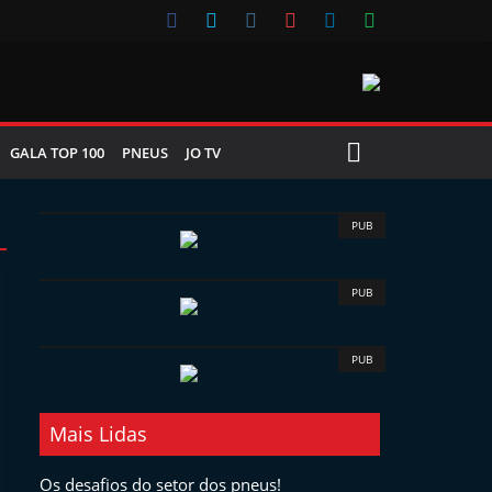
GALA TOP 100
PNEUS
JO TV
PUB
PUB
PUB
Mais Lidas
Os desafios do setor dos pneus!