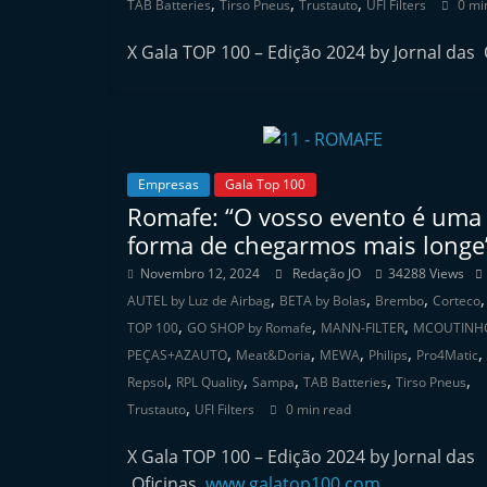
,
,
,
TAB Batteries
Tirso Pneus
Trustauto
UFI Filters
0 mi
n
d
X Gala TOP 100 – Edição 2024 by Jornal das
e
p
e
n
Empresas
Gala Top 100
d
Romafe: “O vosso evento é uma
e
forma de chegarmos mais longe
n
Novembro 12, 2024
Redação JO
34288 Views
t
,
,
,
AUTEL by Luz de Airbag
BETA by Bolas
Brembo
Corteco
e
,
,
,
TOP 100
GO SHOP by Romafe
MANN-FILTER
MCOUTINH
,
,
,
,
,
d
PEÇAS+AZAUTO
Meat&Doria
MEWA
Philips
Pro4Matic
,
,
,
,
,
Repsol
RPL Quality
Sampa
TAB Batteries
Tirso Pneus
o
,
Trustauto
UFI Filters
0 min read
A
f
X Gala TOP 100 – Edição 2024 by Jornal das
t
Oficinas
www.galatop100.com
…