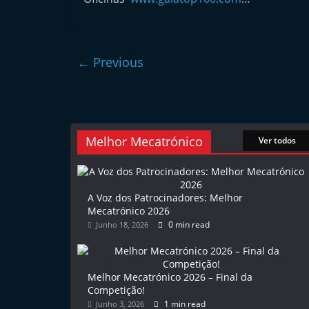
l
e
m
← Previous
P
o
r
t
Melhor Mecatrónico
Ver todos
u
g
a
A Voz dos Patrocinadores: Melhor
l
Mecatrónico 2026
0 min read
Junho 18, 2026
Melhor Mecatrónico 2026 – Final da
Competição!
1 min read
Junho 3, 2026