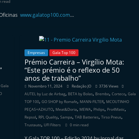
n read
 Oficinas
www.galatop100.com
…
Empresas
Gala Top 100
Prémio Carreira – Virgílio Mota:
”
“Este prémio é o reflexo de 50
anos de trabalho”
,
Gala
Novembro 11, 2024
Redação JO
3736 Views
,
,
,
,
O
AUTEL by Luz de Airbag
BETA by Bolas
Brembo
Corteco
Gala
,
,
,
TOP 100
GO SHOP by Romafe
MANN-FILTER
MCOUTINHO
,
,
,
,
,
PEÇAS+AZAUTO
Meat&Doria
MEWA
Philips
Pro4Matic
,
,
,
,
,
Repsol
RPL Quality
Sampa
TAB Batteries
Tirso Pneus
,
Trustauto
UFI Filters
0 min read
X Gala TOP 100 – Edição 2024 by Jornal das