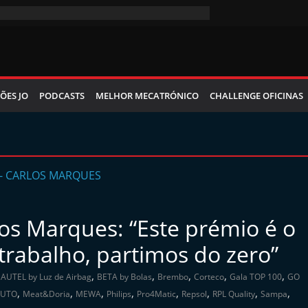
ÕES JO
PODCASTS
MELHOR MECATRÓNICO
CHALLENGE OFICINAS
los Marques: “Este prémio é o
trabalho, partimos do zero”
,
,
,
,
,
AUTEL by Luz de Airbag
BETA by Bolas
Brembo
Corteco
Gala TOP 100
GO
,
,
,
,
,
,
,
,
AUTO
Meat&Doria
MEWA
Philips
Pro4Matic
Repsol
RPL Quality
Sampa