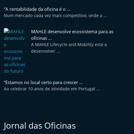
e
“A rentabilidade da oficina é o ...
l
Num mercado cada vez mais competitivo, onde a ...
e
m
MAHLE desenvolve ecossistema para as
P
oficinas ...
A MAHLE Lifecycle and Mobility está a
o
desenvolver ...
r
t
u
g
“Estamos no local certo para crescer ...
a
Ao celebrar 10 anos de atividade em Portugal ...
l
Jornal das Oficinas