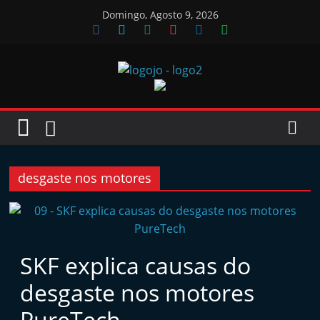
Skip
Domingo, Agosto 9, 2026
to
content
Jornal
das
Oficinas
desgaste nos motores
J
o
r
SKF explica causas do
n
desgaste nos motores
a
l
PureTech