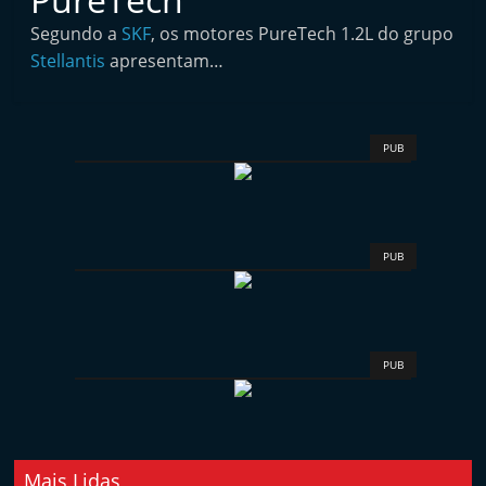
i
Segundo a
SKF
, os motores PureTech 1.2L do grupo
n
Stellantis
apresentam…
d
e
p
PUB
e
n
d
e
PUB
n
t
e
PUB
d
o
A
f
Mais Lidas