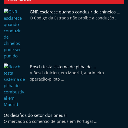
t
GNR esclarece quando conduzir de chinelos ...
e
O Código da Estrada não proíbe a condução ...
r
m
a
r
k
e
Bosch testa sistema de pilha de ...
t
A Bosch iniciou, em Madrid, a primeira
A
operação-piloto ...
u
t
o
m
Os desafios do setor dos pneus!
ó
O mercado do comércio de pneus em Portugal ...
v