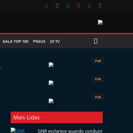
GALA TOP 100
PNEUS
JO TV
PUB
PUB
PUB
Mais Lidas
GNR esclarece quando conduzir