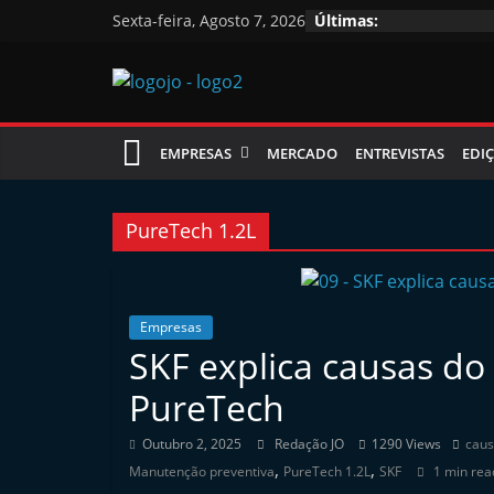
Skip
Sexta-feira, Agosto 7, 2026
Últimas:
to
content
Jornal
EMPRESAS
MERCADO
ENTREVISTAS
EDIÇ
das
Oficinas
PureTech 1.2L
J
o
Empresas
SKF explica causas do
r
n
PureTech
a
Outubro 2, 2025
Redação JO
1290 Views
caus
l
,
,
Manutenção preventiva
PureTech 1.2L
SKF
1 min rea
i