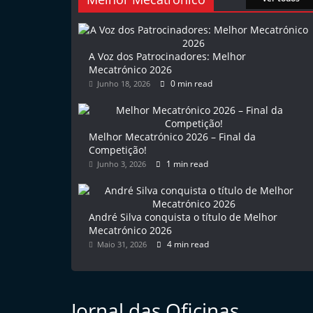
l
e
m
A Voz dos Patrocinadores: Melhor
Mecatrónico 2026
P
0 min read
Junho 18, 2026
o
r
t
Melhor Mecatrónico 2026 – Final da
u
Competição!
1 min read
Junho 3, 2026
g
a
l
André Silva conquista o título de Melhor
Mecatrónico 2026
4 min read
Maio 31, 2026
Jornal das Oficinas