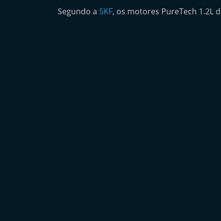
n
Segundo a
SKF
, os motores PureTech 1.2L 
d
e
p
e
n
d
e
n
t
e
d
o
A
f
t