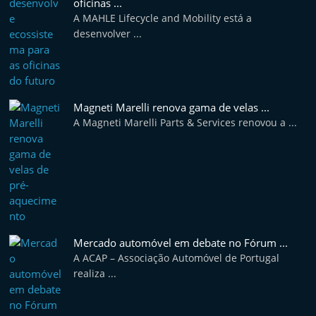
oficinas ...
e
A MAHLE Lifecycle and Mobility está a
l
desenvolver ...
e
m
P
Magneti Marelli renova gama de velas ...
o
A Magneti Marelli Parts & Services renovou a ...
r
t
u
g
a
l
Mercado automóvel em debate no Fórum ...
A ACAP – Associação Automóvel de Portugal
realiza ...