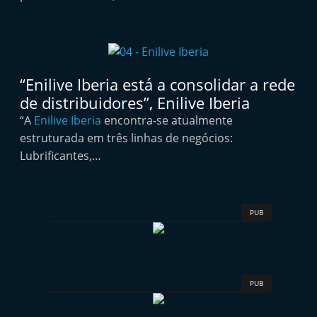
i
n
d
e
“Enilive Iberia está a consolidar a rede
p
de distribuidores”, Enilive Iberia
e
“A
Enilive Iberia
encontra-se atualmente
n
estruturada em três linhas de negócios:
d
Lubrificantes,…
e
n
t
PUB
e
d
o
PUB
A
f