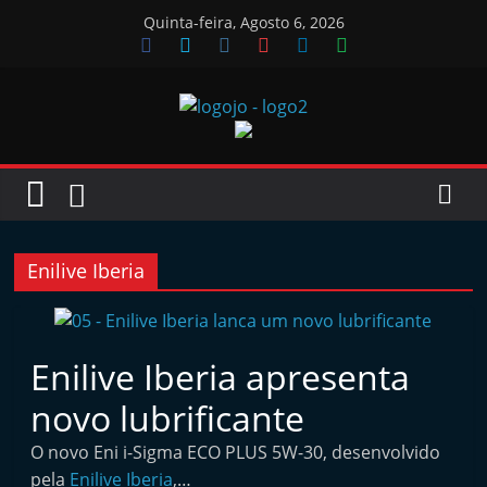
Skip
Quinta-feira, Agosto 6, 2026
to
content
Jornal
das
Oficinas
Enilive Iberia
J
o
Enilive Iberia apresenta
r
novo lubrificante
n
a
O novo Eni i-Sigma ECO PLUS 5W-30, desenvolvido
l
pela
Enilive Iberia
,…