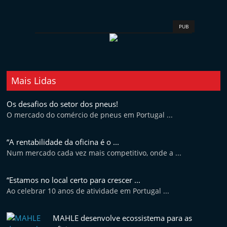
t
e
PUB
r
m
a
r
Mais Lidas
k
Os desafios do setor dos pneus!
e
O mercado do comércio de pneus em Portugal ...
t
A
“A rentabilidade da oficina é o ...
u
Num mercado cada vez mais competitivo, onde a ...
t
o
“Estamos no local certo para crescer ...
Ao celebrar 10 anos de atividade em Portugal ...
m
ó
MAHLE desenvolve ecossistema para as
v