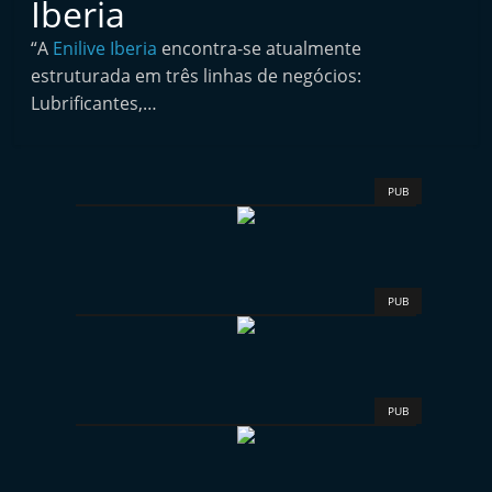
Iberia
i
n
“A
Enilive Iberia
encontra-se atualmente
estruturada em três linhas de negócios:
d
Lubrificantes,…
e
p
e
PUB
n
d
e
n
PUB
t
e
d
PUB
o
A
f