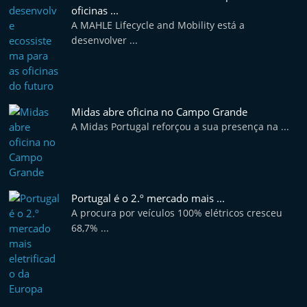
e
oficinas ...
A MAHLE Lifecycle and Mobility está a
l
desenvolver ...
e
m
P
o
Midas abre oficina no Campo Grande
r
A Midas Portugal reforçou a sua presença na ...
t
u
g
Portugal é o 2.º mercado mais ...
a
A procura por veículos 100% elétricos cresceu
l
68,7% ...