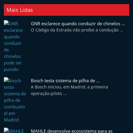
t
Mais Lidas
e
r
GNR esclarece quando conduzir de chinelos ...
m
O Código da Estrada não proíbe a condução ...
a
r
k
e
t
A
Bosch testa sistema de pilha de ...
A Bosch iniciou, em Madrid, a primeira
u
operação-piloto ...
t
o
m
ó
v
MAHLE desenvolve ecossistema para as