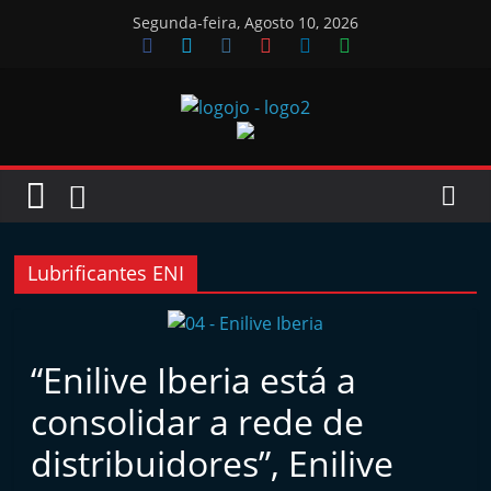
Skip
Segunda-feira, Agosto 10, 2026
to
content
Jornal
das
Oficinas
Lubrificantes ENI
J
o
“Enilive Iberia está a
r
consolidar a rede de
n
a
distribuidores”, Enilive
l