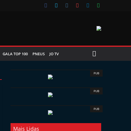
GALA TOP 100
PNEUS
JO TV
PUB
PUB
PUB
Mais Lidas