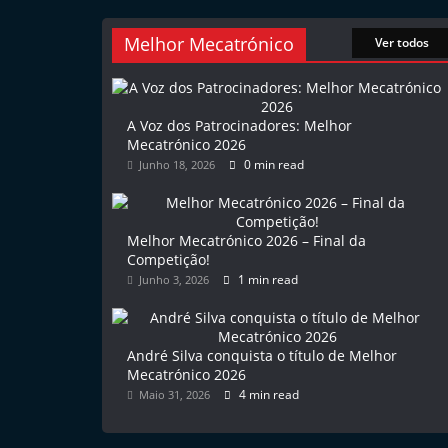
e
l
Melhor Mecatrónico
Ver todos
e
m
P
A Voz dos Patrocinadores: Melhor
Mecatrónico 2026
o
0 min read
Junho 18, 2026
r
t
u
Melhor Mecatrónico 2026 – Final da
Competição!
g
1 min read
Junho 3, 2026
a
l
André Silva conquista o título de Melhor
Mecatrónico 2026
4 min read
Maio 31, 2026