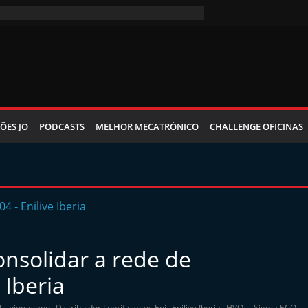
ÕES JO
PODCASTS
MELHOR MECATRÓNICO
CHALLENGE OFICINAS
consolidar a rede de
 Iberia
,
,
,
,
,
L
biometano
Distribuidor Lubrificantes Eni
Enilive Iberia
HVO
i-Sigma ECO