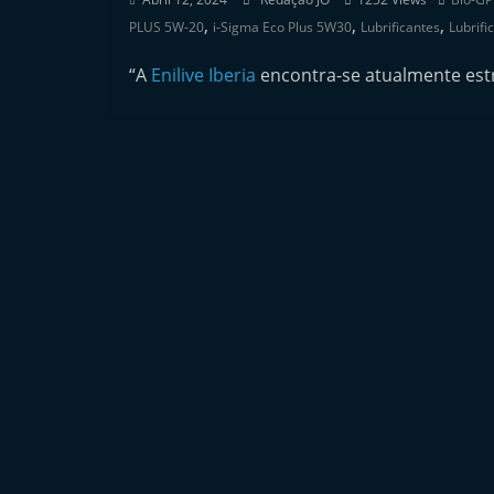
i
,
,
,
PLUS 5W-20
i-Sigma Eco Plus 5W30
Lubrificantes
Lubrifi
n
“A
Enilive Iberia
encontra-se atualmente estru
d
e
p
e
n
d
e
n
t
e
d
o
A
f