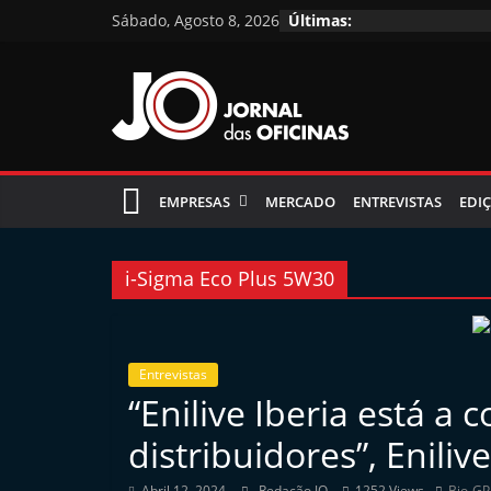
Skip
Sábado, Agosto 8, 2026
Últimas:
to
content
Jornal
das
EMPRESAS
MERCADO
ENTREVISTAS
EDIÇ
Oficinas
i-Sigma Eco Plus 5W30
J
o
Entrevistas
r
“Enilive Iberia está a 
n
distribuidores”, Enilive
a
l
Abril 12, 2024
Redação JO
1252 Views
Bio-GP