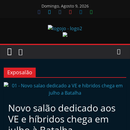
Skip
Domingo, Agosto 9, 2026
to
content
Jornal
das
Oficinas
Exposalão
J
o
r
Novo salão dedicado aos
n
VE e híbridos chega em
a
l
julho à Batalha