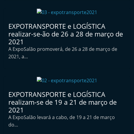
t
e
r
EXPOTRANSPORTE e LOGÍSTICA
m
realizar-se-ão de 26 a 28 de março de
a
2021
r
A ExpoSalão promoverá, de 26 a 28 de março de
k
2021, a…
e
t
A
u
EXPOTRANSPORTE e LOGÍSTICA
t
realizam-se de 19 a 21 de março de
o
2021
m
A ExpoSalão levará a cabo, de 19 a 21 de março
ó
do…
v