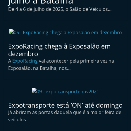
i
De 4 a 6 de julho de 2025, o Salão de Veículos…
n
d
e
p
ExpoRacing chega à Exposalão em
e
dezembro
n
A
ExpoRacing
vai acontecer pela primeira vez na
d
Exposalão, na Batalha, nos…
e
n
t
e
d
Expotransporte está ‘ON’ até domingo
o
Já abriram as portas daquela que é a maior feira de
A
veículos…
f