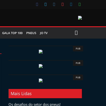
GALA TOP 100
PNEUS
JO TV
PUB
PUB
PUB
Mais Lidas
Os desafios do setor dos pneus!