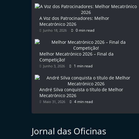
l
e
A Voz dos Patrocinadores: Melhor
m
Mecatrónico 2026
0 min read
Junho 18, 2026
P
o
r
Melhor Mecatrónico 2026 – Final da
t
Competição!
u
1 min read
Junho 3, 2026
g
a
André Silva conquista o título de Melhor
l
Mecatrónico 2026
4 min read
Maio 31, 2026
Jornal das Oficinas