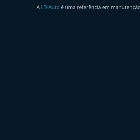
n
A
LD Auto
é uma referência em manutenção
d
e
p
e
n
d
e
n
t
e
d
o
A
f
t