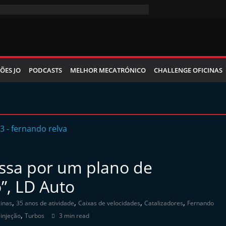
ÕES JO
PODCASTS
MELHOR MECATRÓNICO
CHALLENGE OFICINAS
assa por um plano de
”, LD Auto
,
,
,
,
cinas
35 anos de atividade
Caixas de velocidades
Catalizadores
Fernando
,
 injeção
Turbos
3 min read