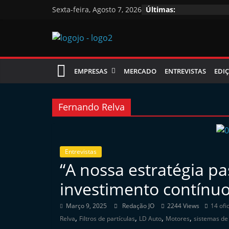
Skip
Sexta-feira, Agosto 7, 2026
Últimas:
to
content
Jornal
EMPRESAS
MERCADO
ENTREVISTAS
EDIÇ
das
Oficinas
Fernando Relva
J
o
Entrevistas
“A nossa estratégia p
r
n
investimento contínuo
a
Março 9, 2025
Redação JO
2244 Views
14 ofi
l
,
,
,
,
Relva
Filtros de partículas
LD Auto
Motores
sistemas de
i