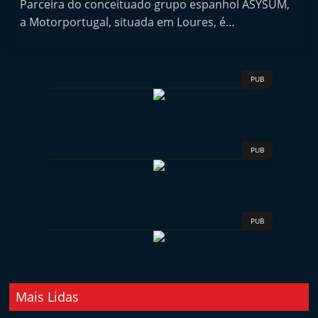
Parceira do conceituado grupo espanhol ASYSUM,
i
a Motorportugal, situada em Loures, é…
n
d
e
PUB
p
e
n
d
PUB
e
n
t
PUB
e
d
o
A
Mais Lidas
f