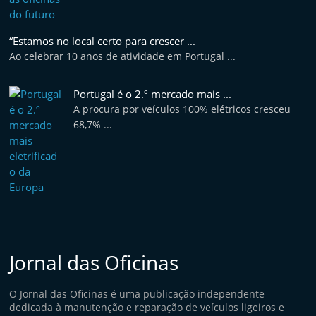
e
l
“Estamos no local certo para crescer ...
e
Ao celebrar 10 anos de atividade em Portugal ...
m
P
Portugal é o 2.º mercado mais ...
o
A procura por veículos 100% elétricos cresceu
68,7% ...
r
t
u
g
a
l
Jornal das Oficinas
O Jornal das Oficinas é uma publicação independente
dedicada à manutenção e reparação de veículos ligeiros e