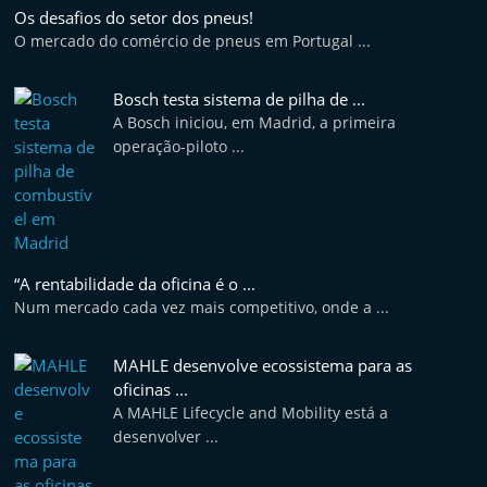
t
Os desafios do setor dos pneus!
O mercado do comércio de pneus em Portugal ...
e
r
Bosch testa sistema de pilha de ...
m
A Bosch iniciou, em Madrid, a primeira
a
operação-piloto ...
r
k
e
t
“A rentabilidade da oficina é o ...
A
Num mercado cada vez mais competitivo, onde a ...
u
t
MAHLE desenvolve ecossistema para as
o
oficinas ...
m
A MAHLE Lifecycle and Mobility está a
desenvolver ...
ó
v