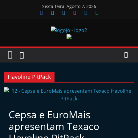
Skip
Sexta-feira, Agosto 7, 2026
to
content
Jornal
das
Oficinas
Havoline PitPack
J
o
r
Cepsa e EuroMais
n
apresentam Texaco
a
l
Havoline PitPack