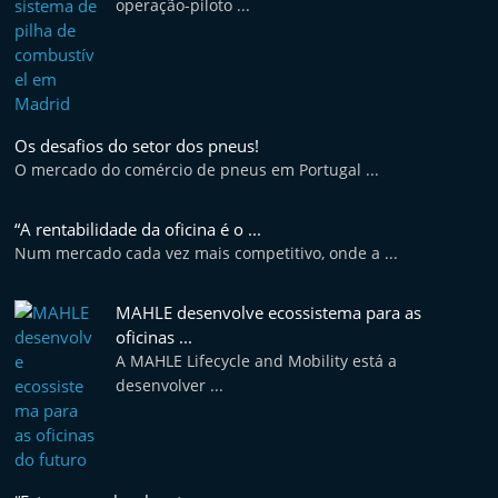
operação-piloto ...
e
l
e
m
P
Os desafios do setor dos pneus!
O mercado do comércio de pneus em Portugal ...
o
r
“A rentabilidade da oficina é o ...
t
Num mercado cada vez mais competitivo, onde a ...
u
g
MAHLE desenvolve ecossistema para as
a
oficinas ...
l
A MAHLE Lifecycle and Mobility está a
desenvolver ...