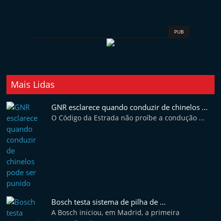
t
e
PUB
r
m
a
r
Mais Lidas
k
e
GNR esclarece quando conduzir de chinelos ...
t
O Código da Estrada não proíbe a condução ...
A
u
t
o
m
ó
Bosch testa sistema de pilha de ...
A Bosch iniciou, em Madrid, a primeira
v