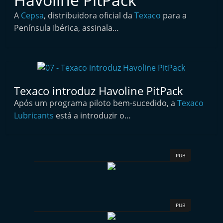
i
A
Cepsa
, distribuidora oficial da
Texaco
para a
n
Península Ibérica, assinala…
d
e
p
e
Texaco introduz Havoline PitPack
n
Após um programa piloto bem-sucedido, a
Texaco
d
Lubricants
está a introduzir o…
e
n
t
PUB
e
d
o
A
PUB
f