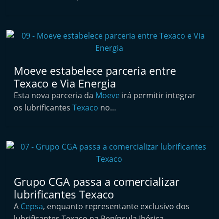
i
n
d
e
p
Moeve estabelece parceria entre
e
Texaco e Via Energia
n
Esta nova parceria da
Moeve
irá permitir integrar
d
os lubrificantes
Texaco
no…
e
n
t
e
d
Grupo CGA passa a comercializar
o
lubrificantes Texaco
A
A
Cepsa
, enquanto representante exclusivo dos
f
lubrificantes Texaco na Península Ibérica,…