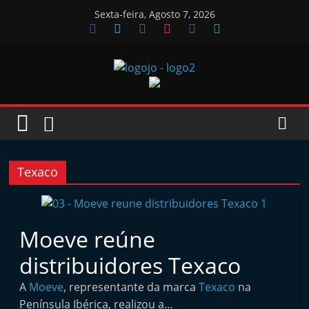
Skip
Sexta-feira, Agosto 7, 2026
to
content
Jornal
das
Oficinas
Texaco
J
o
Moeve reúne
r
distribuidores Texaco
n
a
A
Moeve
, representante da marca
Texaco
na
l
Península Ibérica, realizou a…