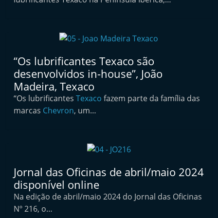
t
e
r
m
“Os lubrificantes Texaco são
a
desenvolvidos in-house”, João
r
Madeira, Texaco
k
“Os lubrificantes
Texaco
fazem parte da família das
e
marcas
Chevron
, um…
t
A
u
t
Jornal das Oficinas de abril/maio 2024
o
disponível online
m
Na edição de abril/maio 2024 do Jornal das Oficinas
ó
Nº 216, o…
v