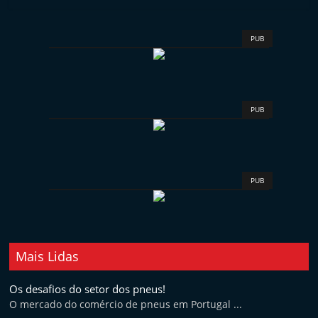
t
e
PUB
r
m
a
r
PUB
k
e
t
PUB
A
u
t
o
Mais Lidas
m
ó
Os desafios do setor dos pneus!
O mercado do comércio de pneus em Portugal ...
v