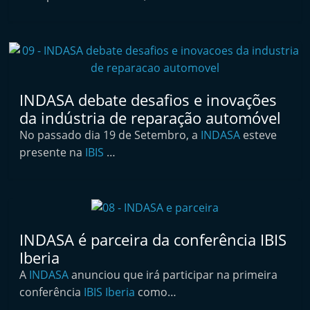
i
n
d
e
p
INDASA debate desafios e inovações
e
da indústria de reparação automóvel
n
No passado dia 19 de Setembro, a
INDASA
esteve
d
presente na
IBIS
…
e
n
t
e
INDASA é parceira da conferência IBIS
d
Iberia
o
A
INDASA
anunciou que irá participar na primeira
A
conferência
IBIS Iberia
como…
f