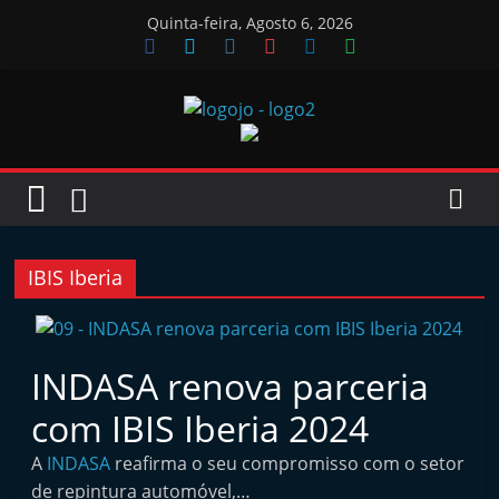
Skip
Quinta-feira, Agosto 6, 2026
to
content
Jornal
das
Oficinas
IBIS Iberia
J
o
INDASA renova parceria
r
com IBIS Iberia 2024
n
a
A
INDASA
reafirma o seu compromisso com o setor
l
de repintura automóvel,…