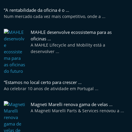
e
“A rentabilidade da oficina é o ...
l
Num mercado cada vez mais competitivo, onde a ...
e
m
MAHLE desenvolve ecossistema para as
P
oficinas ...
A MAHLE Lifecycle and Mobility está a
o
desenvolver ...
r
t
u
g
“Estamos no local certo para crescer ...
a
Ao celebrar 10 anos de atividade em Portugal ...
l
Magneti Marelli renova gama de velas ...
A Magneti Marelli Parts & Services renovou a ...