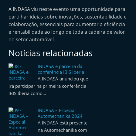
t
A INDASA viu neste evento uma oportunidade para
e
partilhar ideias sobre inovações, sustentabilidade e
r
colaboração, essenciais para aumentar a eficiência
m
e rentabilidade ao longo de toda a cadeira de valor
a
no setor automóvel.
r
Notícias relacionadas
k
e
INDASA é parceira da
conferência IBIS Iberia
t
A INDASA anunciou que
A
irá participar na primeira conferência
u
IBIS Iberia como…
t
o
INDASA – Especial
m
Automechanika 2024
A INDASA está presente
ó
na Automechanika com
v