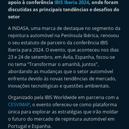
apoio à conferência
IBIS Iberia 2024
, onde foram
i
discutidas as principais tendências e desafios do
n
setor
d
A INDASA, uma marca de destaque no segmento da
e
repintura automóvel na Península Ibérica, renovou
p
o seu estatuto de parceiro da conferência IBIS
e
Iberia para 2024. O evento, que aconteceu nos dias
n
23 e 24 de setembro, em Ávila, Espanha, focou-se
d
no tema “Transformar o amanhã, juntos”,
e
abordando as mudanças que o setor automóvel
n
enfrenta devido às novas tendências de mercado,
t
inovações tecnológicas e questões ambientais.
e
Organizado pela IBIS Worldwide em parceria com a
d
CESVIMAP
, o evento ofereceu-se como plataforma
o
única para explorar as estratégias que irão moldar
A
o futuro do mercado de repintura automóvel em
f
Portugal e Espanha.