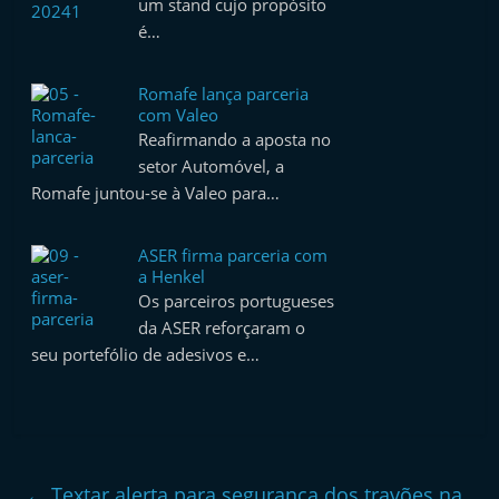
um stand cujo propósito
e
é…
l
e
Romafe lança parceria
m
com Valeo
Reafirmando a aposta no
P
setor Automóvel, a
o
Romafe juntou-se à Valeo para…
r
t
ASER firma parceria com
u
a Henkel
g
Os parceiros portugueses
da ASER reforçaram o
a
seu portefólio de adesivos e…
l
←
Textar alerta para segurança dos travões na