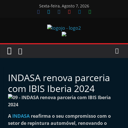
Skip
Sexta-feira, Agosto 7, 2026
to
content
Jornal
das
Oficinas
INDASA renova parceria
J
com IBIS Iberia 2024
o
r
n
A
INDASA
reafirma o seu compromisso com o
a
setor de repintura automóvel, renovando o
l