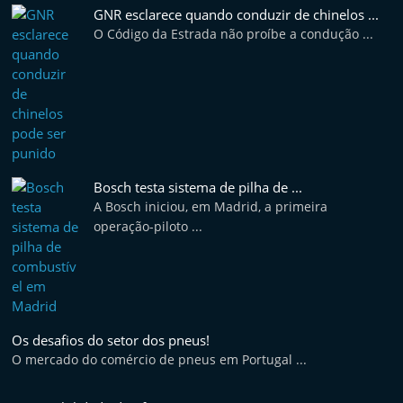
t
GNR esclarece quando conduzir de chinelos ...
O Código da Estrada não proíbe a condução ...
e
r
m
a
r
k
Bosch testa sistema de pilha de ...
e
A Bosch iniciou, em Madrid, a primeira
t
operação-piloto ...
A
u
t
o
Os desafios do setor dos pneus!
m
O mercado do comércio de pneus em Portugal ...
ó
v