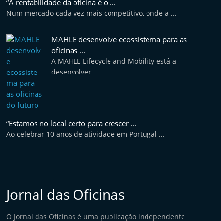
“A rentabilidade da oficina é o ...
e
Num mercado cada vez mais competitivo, onde a ...
l
e
MAHLE desenvolve ecossistema para as
m
oficinas ...
A MAHLE Lifecycle and Mobility está a
P
desenvolver ...
o
r
t
u
“Estamos no local certo para crescer ...
g
Ao celebrar 10 anos de atividade em Portugal ...
a
l
Jornal das Oficinas
O Jornal das Oficinas é uma publicação independente