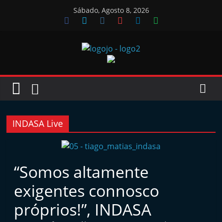
Skip
Sábado, Agosto 8, 2026
to
content
Jornal
das
Oficinas
INDASA Live
J
o
“Somos altamente
r
exigentes connosco
n
a
próprios!”, INDASA
l