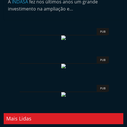
A
INDASA
fez nos últimos anos um grande
i
investimento na ampliação e…
n
d
e
PUB
p
e
n
d
PUB
e
n
t
PUB
e
d
o
A
Mais Lidas
f