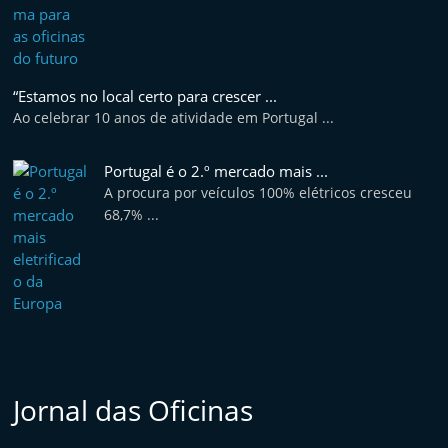
e
l
e
“Estamos no local certo para crescer ...
m
Ao celebrar 10 anos de atividade em Portugal ...
P
o
Portugal é o 2.º mercado mais ...
r
A procura por veículos 100% elétricos cresceu
t
68,7% ...
u
g
a
l
Jornal das Oficinas