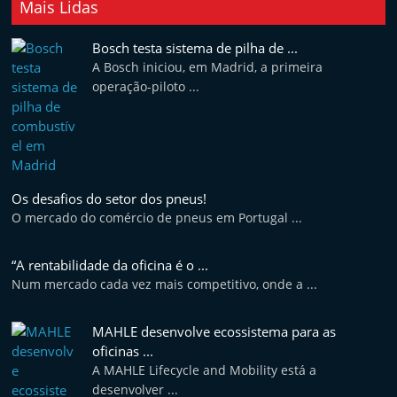
Mais Lidas
t
e
Bosch testa sistema de pilha de ...
r
A Bosch iniciou, em Madrid, a primeira
operação-piloto ...
m
a
r
k
e
Os desafios do setor dos pneus!
t
O mercado do comércio de pneus em Portugal ...
A
u
“A rentabilidade da oficina é o ...
Num mercado cada vez mais competitivo, onde a ...
t
o
MAHLE desenvolve ecossistema para as
m
oficinas ...
ó
A MAHLE Lifecycle and Mobility está a
v
desenvolver ...