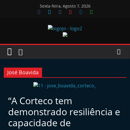
Skip
Sexta-feira, Agosto 7, 2026
to
content
Jornal
das
Oficinas
José Boavida
J
o
“A Corteco tem
r
demonstrado resiliência e
n
a
capacidade de
l