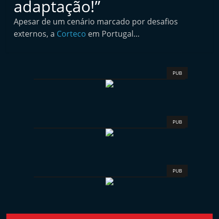
adaptação!”
i
n
Apesar de um cenário marcado por desafios
externos, a
Corteco
em Portugal…
d
e
p
PUB
e
n
d
e
PUB
n
t
e
d
PUB
o
A
f