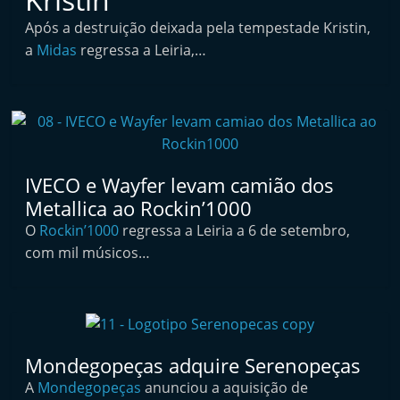
i
Após a destruição deixada pela tempestade Kristin,
n
a
Midas
regressa a Leiria,…
d
e
p
e
n
IVECO e Wayfer levam camião dos
d
Metallica ao Rockin’1000
e
O
Rockin’1000
regressa a Leiria a 6 de setembro,
n
com mil músicos…
t
e
d
o
Mondegopeças adquire Serenopeças
A
A
Mondegopeças
anunciou a aquisição de
f