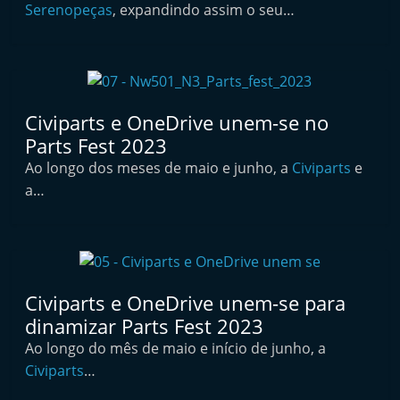
Serenopeças
, expandindo assim o seu…
t
e
r
m
a
Civiparts e OneDrive unem-se no
r
Parts Fest 2023
k
Ao longo dos meses de maio e junho, a
Civiparts
e
e
a…
t
A
u
t
Civiparts e OneDrive unem-se para
o
dinamizar Parts Fest 2023
m
Ao longo do mês de maio e início de junho, a
ó
Civiparts
…
v