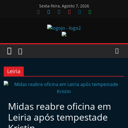
Skip
Sexta-feira, Agosto 7, 2026
to
content
Jornal
das
Oficinas
Leiria
J
o
r
Midas reabre oficina em
n
Leiria após tempestade
a
l
Kristin