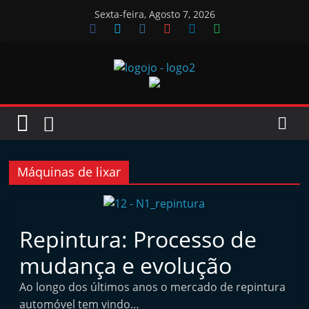
Skip
Sexta-feira, Agosto 7, 2026
to
content
Jornal
das
Oficinas
Máquinas de lixar
J
o
Repintura: Processo de
r
mudança e evolução
n
a
Ao longo dos últimos anos o mercado de repintura
l
automóvel tem vindo…