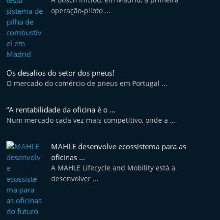
t
operação-piloto ...
e
r
m
a
Os desafios do setor dos pneus!
r
O mercado do comércio de pneus em Portugal ...
k
e
“A rentabilidade da oficina é o ...
t
Num mercado cada vez mais competitivo, onde a ...
A
u
MAHLE desenvolve ecossistema para as
oficinas ...
t
A MAHLE Lifecycle and Mobility está a
o
desenvolver ...
m
ó
v