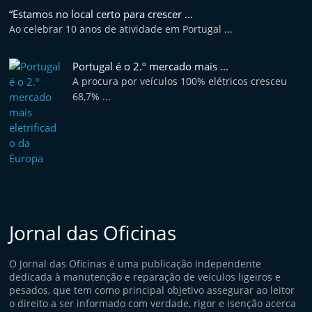
e
“Estamos no local certo para crescer ...
Ao celebrar 10 anos de atividade em Portugal ...
l
e
Portugal é o 2.º mercado mais ...
m
A procura por veículos 100% elétricos cresceu
P
68,7% ...
o
r
t
u
g
a
l
Jornal das Oficinas
O Jornal das Oficinas é uma publicação independente
dedicada à manutenção e reparação de veículos ligeiros e
pesados, que tem como principal objetivo assegurar ao leitor
o direito a ser informado com verdade, rigor e isenção acerca