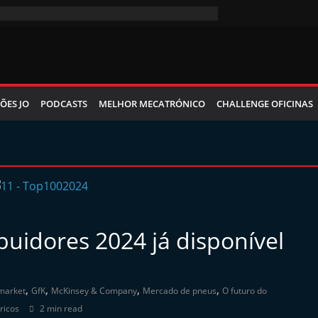
ÕES JO
PODCASTS
MELHOR MECATRÓNICO
CHALLENGE OFICINAS
buidores 2024 já disponível
,
,
,
,
market
GfK
McKinsey & Company
Mercado de pneus
O futuro do
tricos
2 min read