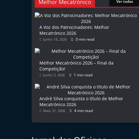
Melhor Mecatrónico
Ver todos
l
e
m
A Voz dos Patrocinadores: Melhor
P
Mecatrónico 2026
0 min read
Junho 18, 2026
o
r
t
Melhor Mecatrónico 2026 – Final da
u
Competição!
1 min read
Junho 3, 2026
g
a
l
André Silva conquista o título de Melhor
Mecatrónico 2026
4 min read
Maio 31, 2026