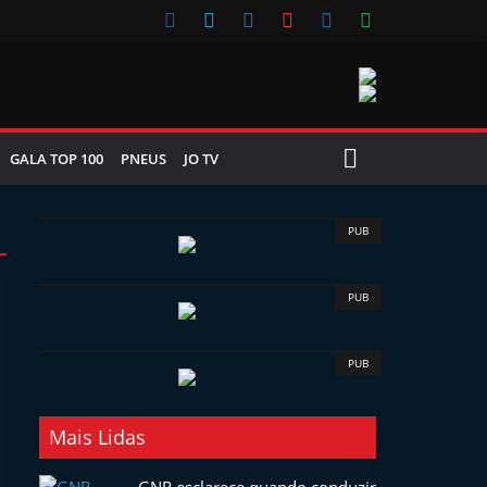
GALA TOP 100
PNEUS
JO TV
PUB
PUB
PUB
Mais Lidas