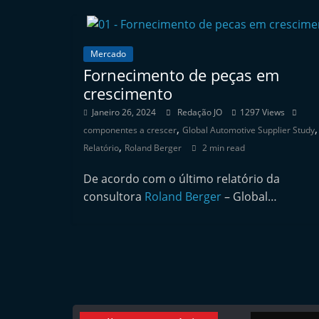
e
r
Mercado
m
Fornecimento de peças em
a
crescimento
r
Janeiro 26, 2024
Redação JO
1297 Views
k
,
,
componentes a crescer
Global Automotive Supplier Study
e
,
Relatório
Roland Berger
2 min read
t
A
De acordo com o último relatório da
u
consultora
Roland Berger
– Global…
t
o
m
ó
v
e