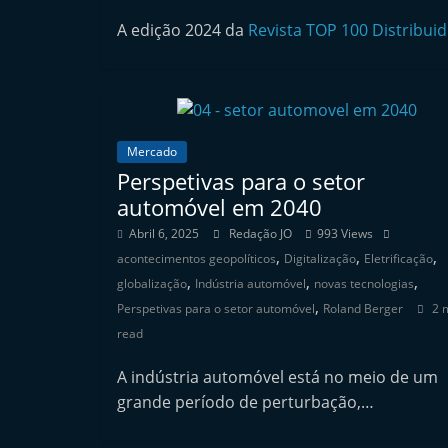
n
A edição 2024 da
Revista TOP 100 Distribui
d
e
p
e
Mercado
n
Perspetivas para o setor
d
automóvel em 2040
e
Abril 6, 2025
Redação JO
993 Views
n
,
,
,
acontecimentos geopolíticos
Digitalização
Eletrificação
t
,
,
,
globalização
Indústria automóvel
novas tecnologias
e
,
Perspetivas para o setor automóvel
Roland Berger
2 
d
read
o
A indústria automóvel está no meio de um
A
grande período de perturbação,…
f
t