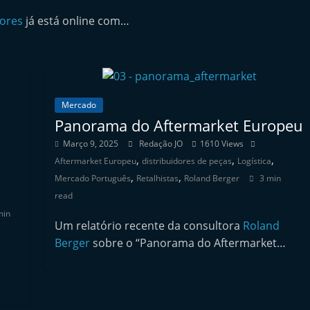
dores
já está online com…
Mercado
Panorama do Aftermarket Europeu
Março 9, 2025
Redação JO
1610 Views
,
,
,
Aftermarket Europeu
distribuidores de peças
Logística
,
,
Mercado Português
Retalhistas
Roland Berger
3 min
read
min
Um relatório recente da consultora
Roland
Berger
sobre o “Panorama do Aftermarket…