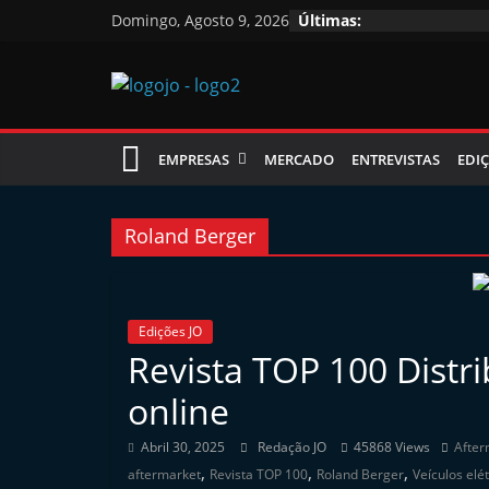
Skip
Domingo, Agosto 9, 2026
Últimas:
to
content
Jornal
EMPRESAS
MERCADO
ENTREVISTAS
EDIÇ
das
Oficinas
Roland Berger
J
o
Edições JO
Revista TOP 100 Distri
r
n
online
a
Abril 30, 2025
Redação JO
45868 Views
After
l
,
,
,
aftermarket
Revista TOP 100
Roland Berger
Veículos elé
i