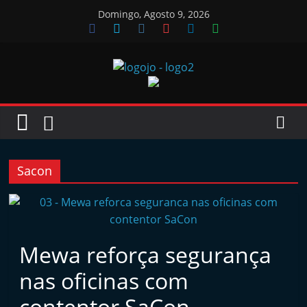
Skip
Domingo, Agosto 9, 2026
to
content
Jornal
das
Oficinas
Sacon
J
o
r
Mewa reforça segurança
n
nas oficinas com
a
l
contentor SaCon