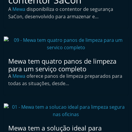
i
A
Mewa
disponibiliza o contentor de segurança
n
SaCon, desenvolvido para armazenar e…
d
e
p
e
n
Mewa tem quatro panos de limpeza
d
para um serviço completo
e
A
Mewa
oferece panos de limpeza preparados para
n
todas as situações, desde…
t
e
d
o
A
Mewa tem a solução ideal para
f