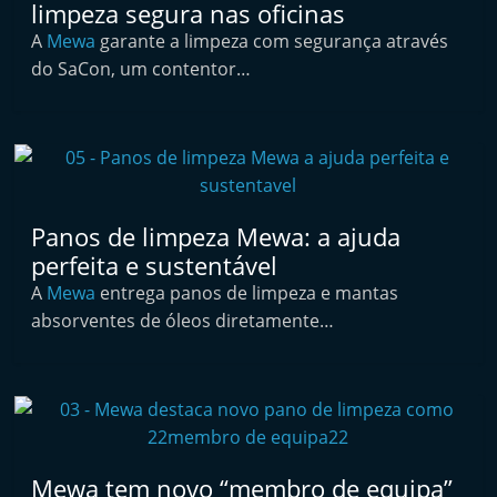
limpeza segura nas oficinas
t
A
Mewa
garante a limpeza com segurança através
e
do SaCon, um contentor…
r
m
a
r
k
Panos de limpeza Mewa: a ajuda
e
perfeita e sustentável
t
A
Mewa
entrega panos de limpeza e mantas
A
absorventes de óleos diretamente…
u
t
o
m
ó
v
Mewa tem novo “membro de equipa”