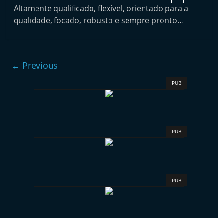
e
Altamente qualificado, flexível, orientado para a
qualidade, focado, robusto e sempre pronto…
l
e
m
P
← Previous
o
PUB
r
t
u
g
PUB
a
l
PUB