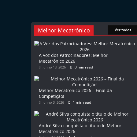
e
l
e
m
Melhor Mecatrónico
Ver todos
P
o
r
A Voz dos Patrocinadores: Melhor
Mecatrónico 2026
t
0 min read
Junho 18, 2026
u
g
a
Melhor Mecatrónico 2026 – Final da
Competição!
l
1 min read
Junho 3, 2026
André Silva conquista o título de Melhor
Mecatrónico 2026