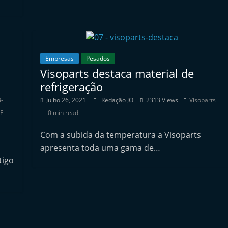
Empresas
Pesados
Visoparts destaca material de
refrigeração
-
Julho 26, 2021
Redação JO
2313 Views
Visoparts
E
0 min read
Com a subida da temperatura a Visoparts
apresenta toda uma gama de…
tigo