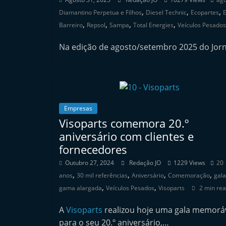
i
,
,
,
Diamantino Perpetua e Filhos
Diesel Technic
Ecopartes
E
n
,
,
,
,
Barreiro
Repsol
Sampa
Total Energies
Veículos Pesados
d
Na edição de agosto/setembro 2025 do Jorna
e
p
e
n
d
Empresas
e
Visoparts comemora 20.º
n
aniversário com clientes e
fornecedores
t
e
Outubro 27, 2024
Redação JO
1229 Views
20
,
,
,
,
d
anos
30 mil referências
Aniversário
Comemoração
gala
,
,
gama alargada
Veículos Pesados
Visoparts
2 min re
o
A
A
Visoparts
realizou hoje uma gala memorá
f
para o seu 20.º aniversário,…