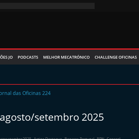
ÕES JO
PODCASTS
MELHOR MECATRÓNICO
CHALLENGE OFICINAS
e agosto/setembro 2025
,
,
,
,
,
ostosetembro2025
Artigo Destaque
Bezares Portugal
BPN
Coperol