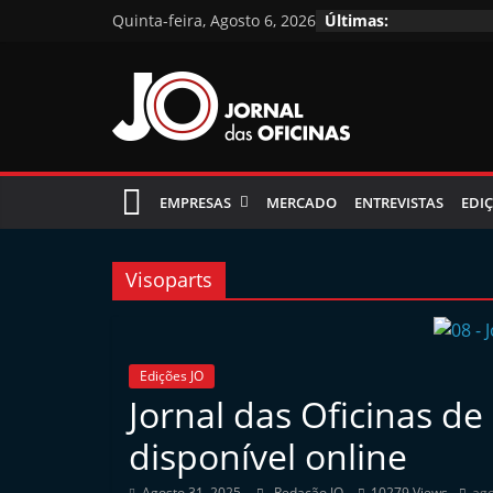
Skip
Quinta-feira, Agosto 6, 2026
Últimas:
to
content
Jornal
das
EMPRESAS
MERCADO
ENTREVISTAS
EDIÇ
Oficinas
Visoparts
J
o
Edições JO
r
Jornal das Oficinas d
n
disponível online
a
l
Agosto 31, 2025
Redação JO
10279 Views
ag