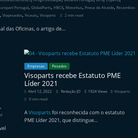
,
,
,
,
,
uropart Portugal
GlobalParts
HBCII
Motorbus
Pneus do Alcaide
Recambios
,
,
,
Viapesados
Vicauto
Visoparts
2 min read
l das Oficinas, o artigo de…
Empresas
Pesados
Visoparts recebe Estatuto PME
Líder 2021
Abril 12, 2022
Redação JO
1924 Views
Visoparts
0 min read
,
A
Visoparts
foi reconhecida com o estatuto
ad
PME Líder 2021, que distingue…
vel