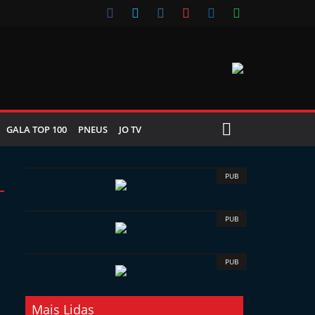
GALA TOP 100
PNEUS
JO TV
PUB
PUB
PUB
Mais Lidas