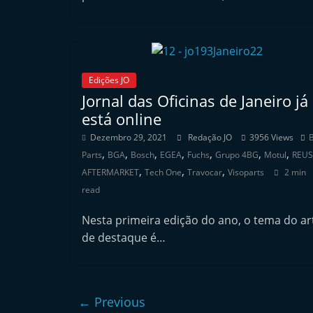
t
e
r
m
Edições JO
a
Jornal das Oficinas de Janeiro já
r
está online
k
Dezembro 29, 2021
Redação JO
3956 Views
B
e
,
,
,
,
,
,
,
Parts
BGA
Bosch
EGEA
Fuchs
Grupo 4BG
Motul
REUS
t
,
,
,
AFTERMARKET
Tech One
Travocar
Visoparts
2 min
A
read
u
Nesta primeira edição do ano, o tema do ar
t
de destaque é…
o
m
ó
← Previous
v