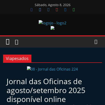
Skip
Sábado, Agosto 8, 2026
to
content
Jornal
das
Oficinas
Viapesados
J
o
Jornal das Oficinas de
r
agosto/setembro 2025
n
a
disponível online
l