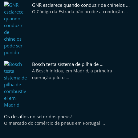
t
GNR esclarece quando conduzir de chinelos ...
O Código da Estrada não proíbe a condução ...
e
r
m
a
r
k
Bosch testa sistema de pilha de ...
e
A Bosch iniciou, em Madrid, a primeira
t
operação-piloto ...
A
u
t
o
Os desafios do setor dos pneus!
m
O mercado do comércio de pneus em Portugal ...
ó
v