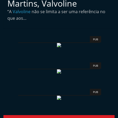
Martins, Valvoline
i
n
“A
Valvoline
não se limita a ser uma referência no
que aos…
d
e
p
PUB
e
n
d
e
PUB
n
t
e
d
PUB
o
A
f