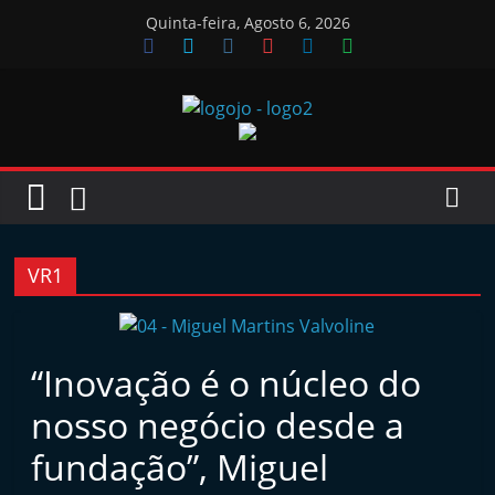
Skip
Quinta-feira, Agosto 6, 2026
to
content
Jornal
das
Oficinas
VR1
J
o
“Inovação é o núcleo do
r
nosso negócio desde a
n
a
fundação”, Miguel
l