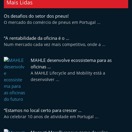
Mais Lidas
t
e
Os desafios do setor dos pneus!
r
O mercado do comércio de pneus em Portugal ...
m
a
“A rentabilidade da oficina é o ...
Num mercado cada vez mais competitivo, onde a ...
r
k
MAHLE desenvolve ecossistema para as
e
oficinas ...
t
A MAHLE Lifecycle and Mobility está a
A
desenvolver ...
u
t
o
“Estamos no local certo para crescer ...
m
Ao celebrar 10 anos de atividade em Portugal ...
ó
v