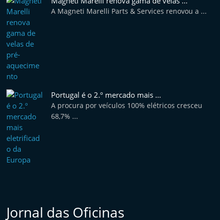
Magneti Marelli renova gama de velas ...
e
A Magneti Marelli Parts & Services renovou a ...
l
e
m
P
o
r
Portugal é o 2.º mercado mais ...
t
A procura por veículos 100% elétricos cresceu
68,7% ...
u
g
a
l
Jornal das Oficinas