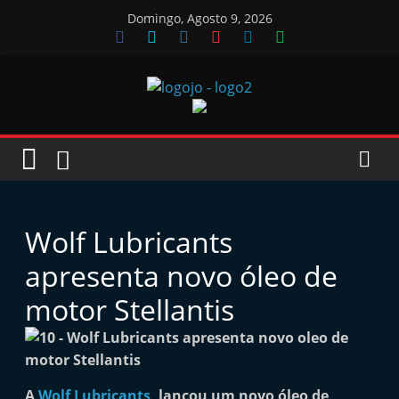
Skip
Domingo, Agosto 9, 2026
to
content
Jornal
das
Oficinas
Wolf Lubricants
J
apresenta novo óleo de
o
motor Stellantis
r
n
a
l
A
Wolf Lubricants
, lançou um novo óleo de