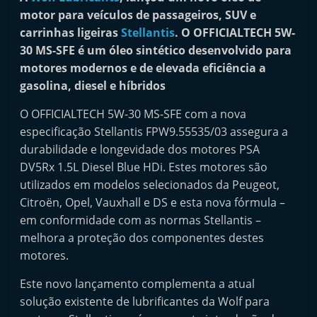
i
motor para veículos de passageiros, SUV e
n
carrinhas ligeiras
Stellantis
. O OFFICIALTECH 5W-
30
MS-SFE é um óleo sintético desenvolvido para
d
motores modernos e de elevada eficiência a
e
gasolina, diesel e híbridos
p
e
O OFFICIALTECH 5W-30 MS-SFE com a nova
n
especificação Stellantis FPW9.55535/03 assegura a
durabilidade e longevidade dos motores PSA
d
DV5Rx 1.5L Diesel Blue HDi. Estes motores são
e
utilizados em modelos selecionados da Peugeot,
n
Citroën, Opel, Vauxhall e DS e esta nova fórmula –
t
em conformidade com as normas Stellantis –
e
melhora a proteção dos componentes destes
d
motores.
o
Este novo lançamento complementa a atual
A
solução existente de lubrificantes da Wolf para
f