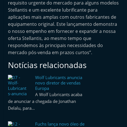
requisito urgente do mercado para alguns modelos
e
Stellantis e um excelente lubrificante para
l
aplicações mais amplas com outros fabricantes de
e
equipamento original. Este lançamento demonstra
m
o nosso empenho em fornecer e expandir a nossa
P
oferta Stellantis, ao mesmo tempo que
o
respondemos às principais necessidades do
r
mercado pós-venda em prazos curtos”.
t
Notícias relacionadas
u
g
Wolf Lubricants anuncia
novo diretor de vendas
a
Europa
l
A Wolf Lubricants acaba
de anunciar a chegada de Jonathan
Delalu, para…
Fuchs lança novo óleo de