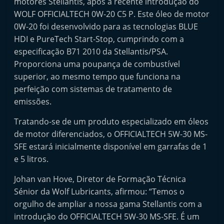
motores Stellantis, após a recente introdução do
t
WOLF OFFICIALTECH 0W-20 C5 P. Este óleo de motor
e
0W-20 foi desenvolvido para as tecnologias BLUE
r
HDI e PureTech Start-Stop, cumprindo com a
m
especificação B71 2010 da Stellantis/PSA.
a
Proporciona uma poupança de combustível
superior, ao mesmo tempo que funciona na
r
perfeição com sistemas de tratamento de
k
emissões.
e
t
Tratando-se de um produto especializado em óleos
A
de motor diferenciados, o OFFICIALTECH 5W-30 MS-
SFE estará inicialmente disponível em garrafas de 1
u
e 5 litros.
t
o
Johan van Hove, Diretor de Formação Técnica
m
Sénior da Wolf Lubricants, afirmou: “Temos o
ó
orgulho de ampliar a nossa gama Stellantis com a
introdução do OFFICIALTECH 5W-30 MS-SFE. É um
v