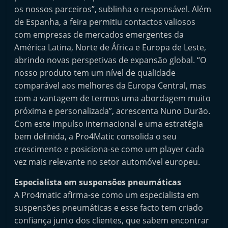
e
os nossos parceiros”, sublinha o responsável. Além
de Espanha, a feira permitiu contactos valiosos
l
com empresas de mercados emergentes da
e
América Latina, Norte de África e Europa de Leste,
m
abrindo novas perspetivas de expansão global. “O
P
nosso produto tem um nível de qualidade
o
comparável aos melhores da Europa Central, mas
r
com a vantagem de termos uma abordagem muito
t
próxima e personalizada”, acrescenta Nuno Durão.
u
Com este impulso internacional e uma estratégia
g
bem definida, a Pro4Matic consolida o seu
crescimento e posiciona-se como um player cada
a
vez mais relevante no setor automóvel europeu.
l
Especialista em suspensões pneumáticas
A Pro4matic afirma-se como um especialista em
suspensões pneumáticas e esse facto tem criado
confiança junto dos clientes, que sabem encontrar