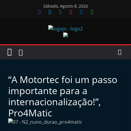
Skip
Sábado, Agosto 8, 2026
to
content
Jornal
das
Oficinas
“A Motortec foi um passo
J
importante para a
o
internacionalização!”,
r
Pro4Matic
n
a
l