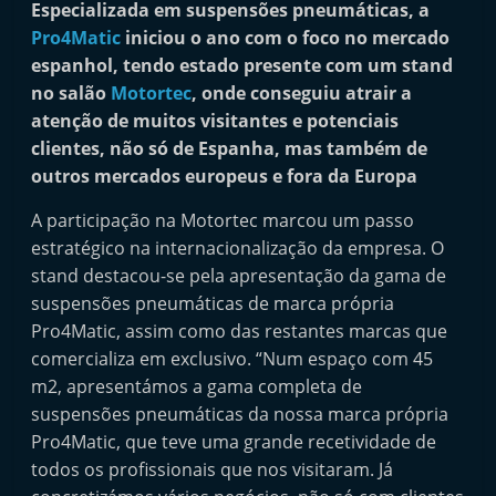
Especializada em suspensões pneumáticas, a
i
Pro4Matic
iniciou o ano com o foco no mercado
n
espanhol, tendo estado presente com um stand
d
no salão
Motortec
, onde conseguiu atrair a
e
atenção de muitos visitantes e potenciais
p
clientes, não só de Espanha, mas também de
e
outros mercados europeus e fora da Europa
n
A participação na Motortec marcou um passo
d
estratégico na internacionalização da empresa. O
e
stand destacou-se pela apresentação da gama de
n
suspensões pneumáticas de marca própria
t
Pro4Matic, assim como das restantes marcas que
e
comercializa em exclusivo. “Num espaço com 45
m2, apresentámos a gama completa de
d
suspensões pneumáticas da nossa marca própria
o
Pro4Matic, que teve uma grande recetividade de
A
todos os profissionais que nos visitaram. Já
f