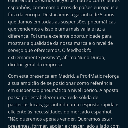
concretizámos vários negócios, não só com clientes
t
espanhóis, como com outros de países europeus e
e
fora da europa. Destacámos a garantia de 5 anos
r
que damos em todas as suspensões pneumáticas
m
que vendemos e isso é uma mais valia e faz a
diferença. Foi uma excelente oportunidade para
a
mostrar a qualidade da nossa marca e o nível de
r
serviço que oferecemos. O feedback foi
k
extremamente positivo”, afirma Nuno Durão,
e
diretor-geral da empresa.
t
Com esta presença em Madrid, a Pro4Matic reforça
A
a sua ambição de se posicionar como referência
u
em suspensão pneumática a nível ibérico. A aposta
t
passa por estabelecer uma rede sólida de
o
parceiros locais, garantindo uma resposta rápida e
m
eficiente às necessidades do mercado espanhol.
ó
“Não queremos apenas vender. Queremos estar
v
presentes, formar, apoiar e crescer lado a lado com