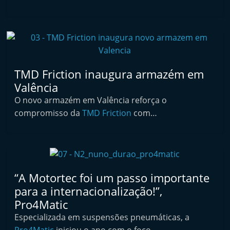
i
n
d
e
p
TMD Friction inaugura armazém em
e
Valência
n
O novo armazém em Valência reforça o
d
compromisso da
TMD Friction
com…
e
n
t
e
“A Motortec foi um passo importante
d
para a internacionalização!”,
o
Pro4Matic
A
Especializada em suspensões pneumáticas, a
f