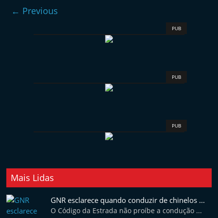
e
← Previous
l
PUB
e
m
P
o
PUB
r
t
u
PUB
g
a
l
Mais Lidas
GNR esclarece quando conduzir de chinelos ...
O Código da Estrada não proíbe a condução ...