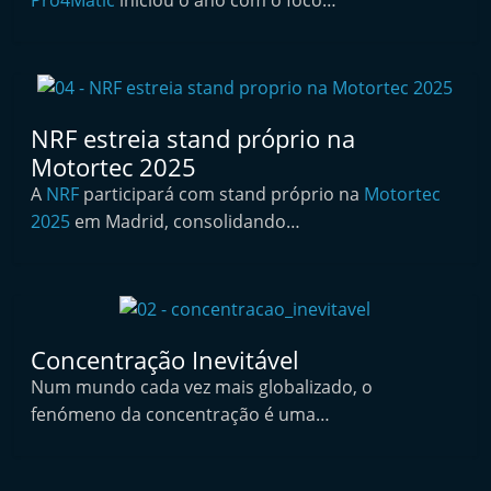
Pro4Matic
iniciou o ano com o foco…
t
e
r
m
NRF estreia stand próprio na
a
Motortec 2025
r
A
NRF
participará com stand próprio na
Motortec
k
2025
em Madrid, consolidando…
e
t
A
u
t
Concentração Inevitável
o
Num mundo cada vez mais globalizado, o
fenómeno da concentração é uma…
m
ó
v