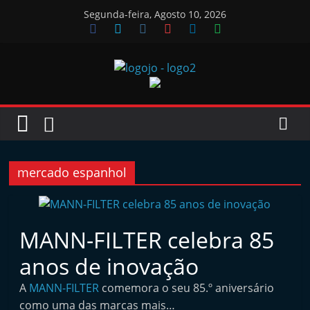
Skip
Segunda-feira, Agosto 10, 2026
to
content
Jornal
das
Oficinas
mercado espanhol
J
o
MANN-FILTER celebra 85
r
anos de inovação
n
a
A
MANN-FILTER
comemora o seu 85.º aniversário
l
como uma das marcas mais…