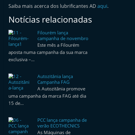
t
Saiba mais acerca dos lubrificantes AD
aqui
.
e
Notícias relacionadas
r
m
Filourém lança
a
campanha de novembro
Este mês a Filourém
r
aposta numa campanha da sua marca
k
exclusiva –…
e
t
Autozitânia lança
A
Campanha FAG
A Autozitânia promove
u
uma campanha da marca FAG até dia
t
15 de…
o
m
PCC lança campanha de
ó
verão ECOTHECNICS
v
As Máquinas de