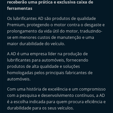
receberão uma prática e exclusiva caixa de
i
ferramentas
n
d
Os lubrificantes AD são produtos de qualidade
Premium, protegendo o motor contra o desgaste e
e
prolongamento da vida útil do motor, traduzindo-
p
se em menores custos de manutenção e uma
e
maior durabilidade do veículo.
n
d
A AD é uma empresa líder na produção de
lubrificantes para automóveis, fornecendo
e
produtos de alta qualidade e soluções
n
homologadas pelos principais fabricantes de
t
automóveis.
e
d
Com uma história de excelência e um compromisso
com a pesquisa e desenvolvimento contínuos, a AD
o
é a escolha indicada para quem procura eficiência e
A
durabilidade para os seus veículos.
f