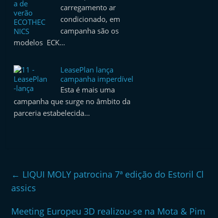
e
carregamento ar
condicionado, em
l
campanha são os
e
modelos ECK…
m
P
LeasePlan lança
o
campanha imperdível
r
Esta é mais uma
campanha que surge no âmbito da
t
parceria estabelecida…
u
g
a
l
←
LIQUI MOLY patrocina 7ª edição do Estoril Cl
assics
Meeting Europeu 3D realizou-se na Mota & Pim