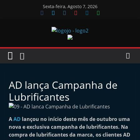
Skip
Sexta-feira, Agosto 7, 2026
to
content
Jornal
das
Oficinas
AD lança Campanha de
J
Lubrificantes
o
r
n
A
AD
lançou no início deste mês de outubro uma
nova e exclusiva campanha de lubrificantes. Na
a
compra de lubrificantes da marca, os clientes AD
l