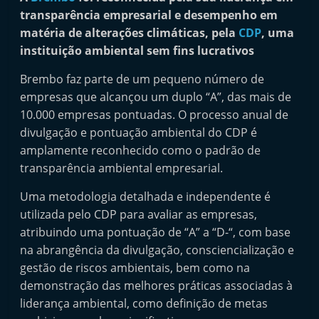
i
transparência empresarial e desempenho em
n
matéria de alterações climáticas, pela
CDP
, uma
instituição ambiental sem fins lucrativos
d
e
Brembo faz parte de um pequeno número de
p
empresas que alcançou um duplo “A”, das mais de
e
10.000 empresas pontuadas. O processo anual de
n
divulgação e pontuação ambiental do CDP é
amplamente reconhecido como o padrão de
d
transparência ambiental empresarial.
e
n
Uma metodologia detalhada e independente é
t
utilizada pelo CDP para avaliar as empresas,
e
atribuindo uma pontuação de “A” a “D-“, com base
na abrangência da divulgação, consciencialização e
d
gestão de riscos ambientais, bem como na
o
demonstração das melhores práticas associadas à
A
liderança ambiental, como definição de metas
f