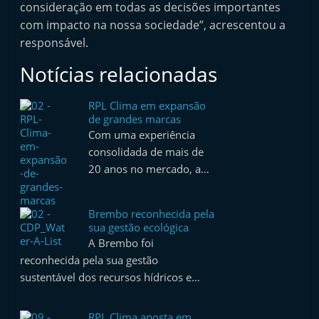
consideração em todas as decisões importantes
e
com impacto na nossa sociedade”, acrescentou a
l
responsável.
e
Notícias relacionadas
m
P
RPL Clima em expansão
o
de grandes marcas
r
Com uma experiência
t
consolidada de mais de
20 anos no mercado, a…
u
g
a
Brembo reconhecida pela
sua gestão ecológica
l
A Brembo foi
reconhecida pela sua gestão
sustentável dos recursos hídricos e…
RPL Clima aposta em