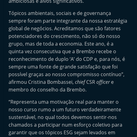
ambiciosas e alvos significativos.
t
Tópicos ambientais, sociais e de governança
e
sempre foram parte integrante da nossa estratégia
r
global de negócios. Acreditamos que são fatores
m
potenciadores do crescimento, não só do nosso
a
grupo, mas de toda a economia. Este ano, é a
r
quinta vez consecutiva que a Brembo recebe o
k
reconhecimento de duplo ‘A’ do CDP e, para nós, é
e
sempre uma fonte de grande satisfação que foi
t
possível graças ao nosso compromisso contínuo”,
A
afirmou Cristina Bombassei,
chief
CSR
officer
e
membro do conselho da Brembo.
u
t
“Representa uma motivação real para manter o
o
nosso curso rumo a um futuro verdadeiramente
m
sustentável, no qual todos devemos sentir-nos
ó
chamados a participar num esforço coletivo para
garantir que os tópicos ESG sejam levados em
v