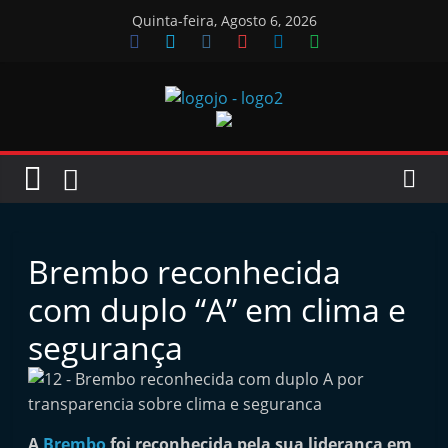
Skip
Quinta-feira, Agosto 6, 2026
to
content
Jornal
das
Oficinas
Brembo reconhecida
J
com duplo “A” em clima e
o
segurança
r
n
a
l
A
Brembo
foi reconhecida pela sua liderança em